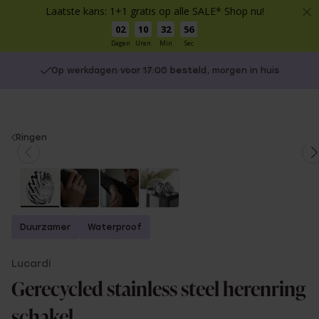
Laatste kans: 1+1 gratis op alle SALE* Shop nu!
02
10
32
55
Dagen
Uren
Min
Sec
Op werkdagen voor 17:00 besteld, morgen in huis
You
Ringen
are
here:
Duurzamer
Waterproof
Lucardi
Gerecycled stainless steel herenring
schakel