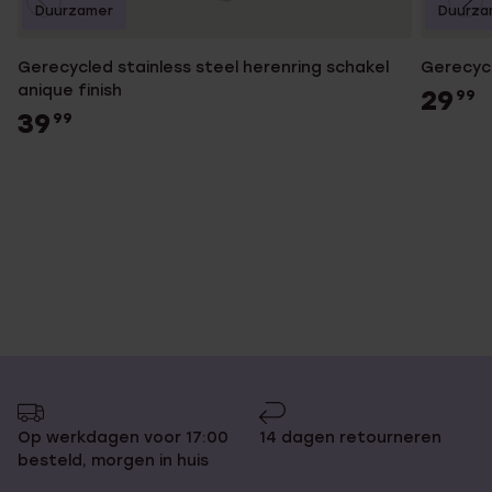
Duurzamer
Duurza
Gerecycled stainless steel herenring schakel
Gerecycl
anique finish
29
99
39
99
Op werkdagen voor 17:00
14 dagen retourneren
besteld, morgen in huis