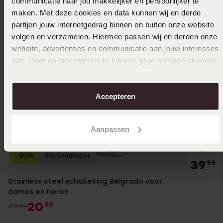
communicatie naar jou makkelijker en persoonlijker te
maken. Met deze cookies en data kunnen wij en derde
partijen jouw internetgedrag binnen en buiten onze website
volgen en verzamelen. Hiermee passen wij en derden onze
website, advertenties en communicatie aan jouw interesses
aan. Door op ‘accepteren’ te klikken ga je hiermee akkoord.
Je kunt je voorkeuren altijd weer aanpassen. Lees er meer
over in ons
cookiebeleid
.
Accepteren
Waterp
Aanpassen
Stainles
-50%
Personaliseer
39
99
Stainless steel schakelring Belgrado voor
dames en heren
20
00
49.99