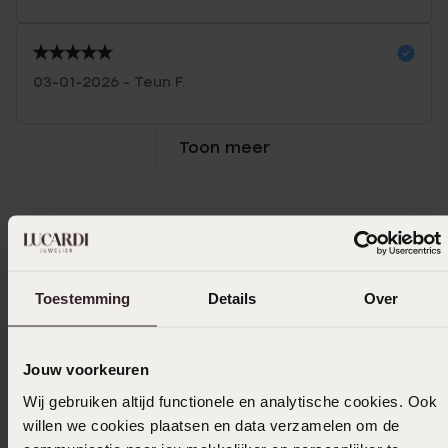
03-01-2026 - Teun F.
Toon meer
Selecteer maat & bestel
Toestemming
Details
Over
Ook leuk voor jou
Jouw voorkeuren
Wij gebruiken altijd functionele en analytische cookies. Ook
willen we cookies plaatsen en data verzamelen om de