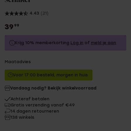
4.43
(21)
39
99
Krijg 10% memberkorting
Log in
of
meld je aan
39.99
Zonder memberkorting
Maatadvies
35.99
Met memberkorting
Voor 17:00 besteld, morgen in huis
Vandaag nodig? Bekijk winkelvoorraad
Achteraf betalen
Gratis verzending vanaf €49
14 dagen retourneren
138 winkels