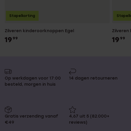
Stapelkorting
Stapelk
Zilveren kinderoorknoppen Egel
Zilveren
19
19
99
99
Op werkdagen voor 17:00
14 dagen retourneren
besteld, morgen in huis
Gratis verzending vanaf
4,67 uit 5 (82.000+
€49
reviews)