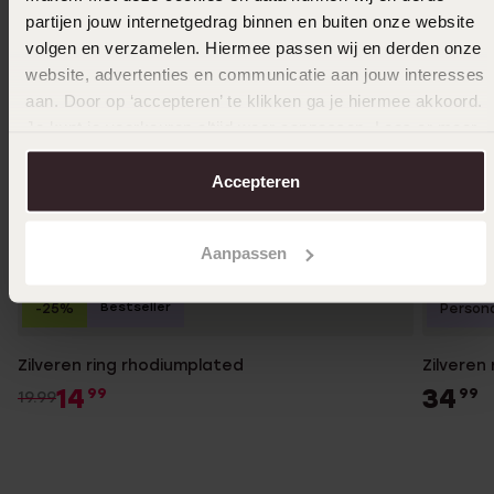
partijen jouw internetgedrag binnen en buiten onze website
volgen en verzamelen. Hiermee passen wij en derden onze
website, advertenties en communicatie aan jouw interesses
aan. Door op ‘accepteren’ te klikken ga je hiermee akkoord.
Je kunt je voorkeuren altijd weer aanpassen. Lees er meer
over in ons
cookiebeleid
.
Accepteren
Aanpassen
Bestseller
-25%
Persona
Zilveren ring rhodiumplated
Zilveren
14
34
99
99
19.99