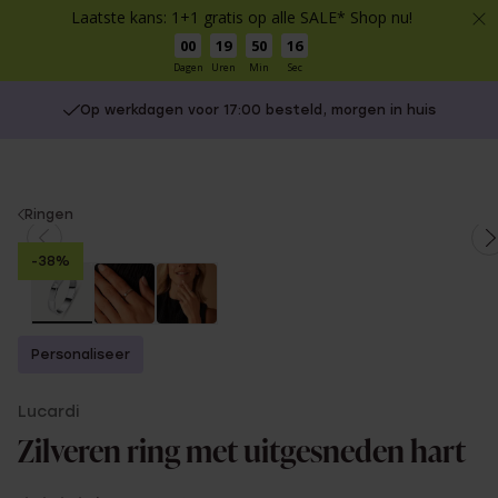
Laatste kans: 1+1 gratis op alle SALE* Shop nu!
00
19
50
15
Dagen
Uren
Min
Sec
Op werkdagen voor 17:00 besteld, morgen in huis
You
Ringen
are
-38%
here:
Personaliseer
Lucardi
Zilveren ring met uitgesneden hart