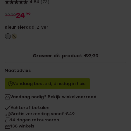
4.84
(73)
24
99
39.99
Kleur sieraad:
Zilver
Graveer dit product €9,99
Maatadvies
Vandaag besteld, dinsdag in huis
Vandaag nodig? Bekijk winkelvoorraad
Achteraf betalen
Gratis verzending vanaf €49
14 dagen retourneren
138 winkels