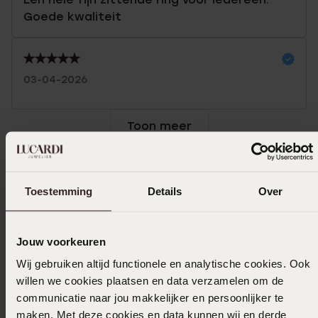
Goede kwaliteit
03-04-2026
Toon meer
Toestemming
Details
Over
Selecteer maat & bestel
Ook leuk voor jou
Jouw voorkeuren
Wij gebruiken altijd functionele en analytische cookies. Ook
willen we cookies plaatsen en data verzamelen om de
communicatie naar jou makkelijker en persoonlijker te
maken. Met deze cookies en data kunnen wij en derde