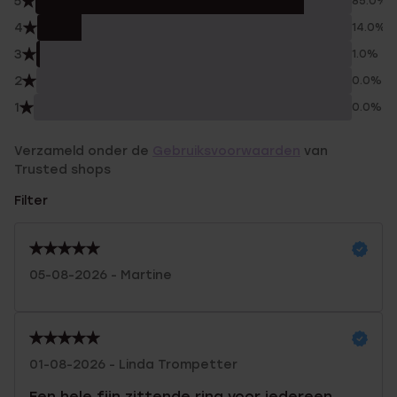
5
85.0%
4
14.0%
3
1.0%
2
0.0%
1
0.0%
Verzameld onder de
Gebruiksvoorwaarden
van
Trusted shops
Filter
05-08-2026 - Martine
01-08-2026 - Linda Trompetter
Een hele fijn zittende ring voor iedereen.