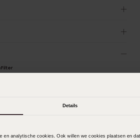
n
Filter
0%
14-10-2024 - Gelderman
%
Details
Ziet er goed uit, tevreden over.
0%
%
%
10-05-2024
nele en analytische cookies. Ook willen we cookies plaatsen en 