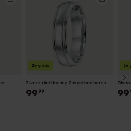
2e gratis
2e g
en
Zilveren liefdesring Zakynthos heren
Zilver
99
99
99