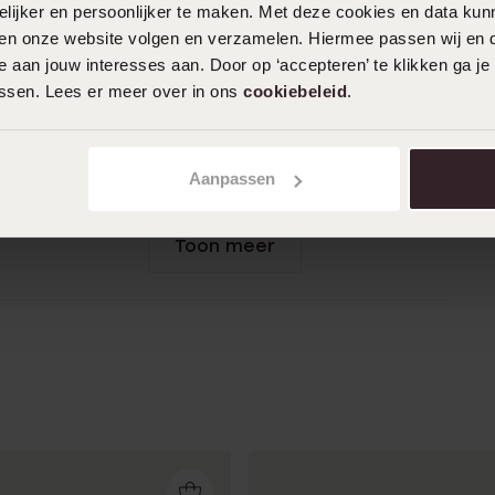
ijker en persoonlijker te maken. Met deze cookies en data kunn
Eigen schuld dat ik verkeerde maat had
iten onze website volgen en verzamelen. Hiermee passen wij en 
besteld. Goeie en mooie ring. Naam
 aan jouw interesses aan. Door op ‘accepteren’ te klikken ga je
stond er mooi in gegrafeerd
assen. Lees er meer over in ons
cookiebeleid
.
02-03-2024 - Agnes M.
Aanpassen
Toon meer