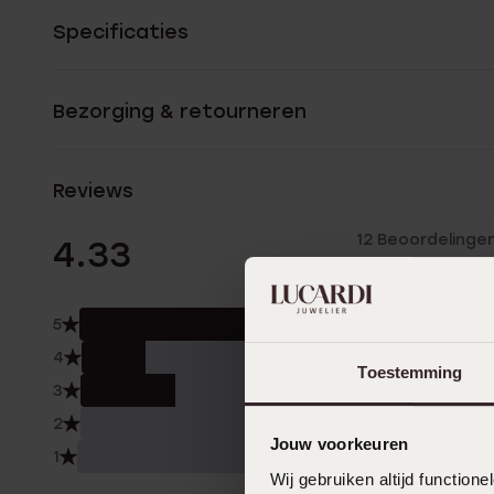
Specificaties
Bezorging & retourneren
Reviews
12 Beoordelinge
4.33
5
58.
4
17.0
Toestemming
3
25.
2
0.0
Jouw voorkeuren
1
0.0
Wij gebruiken altijd functio