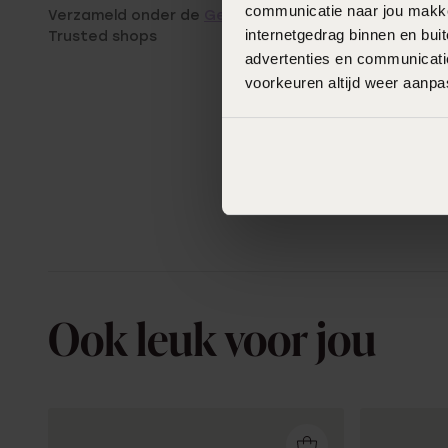
communicatie naar jou makkel
Verzameld onder de
Gebruiksvoorwaarden
van
internetgedrag binnen en bu
Trusted shops
advertenties en communicatie
voorkeuren altijd weer aanp
Ook leuk voor jou