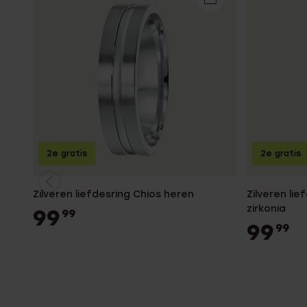
2e gratis
2e gratis
Zilveren liefdesring Chios heren
Zilveren li
zirkonia
99
99
99
99