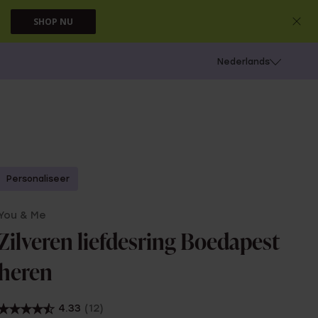
SHOP NU
 schieten
Nederlands
Personaliseer
You & Me
Zilveren liefdesring Boedapest
heren
4.33
(12)