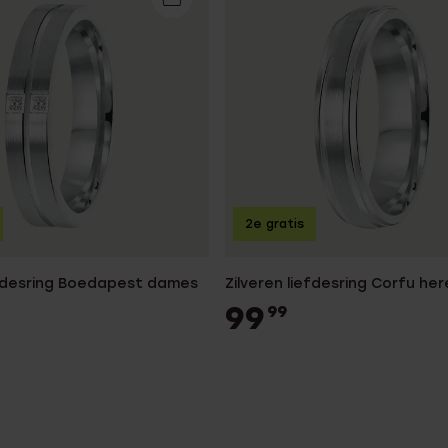
2e gratis
efdesring Boedapest dames
Zilveren liefdesring Corfu her
99
99