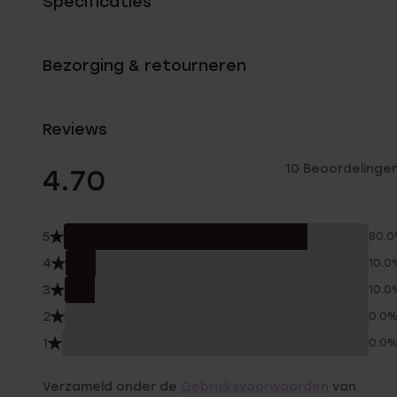
Specificaties
Bezorging & retourneren
Reviews
10 Beoordelinge
4.70
5
80.
4
10.0
3
10.0
2
0.0
1
0.0
Verzameld onder de
Gebruiksvoorwaarden
van