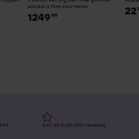
rknoppen
9 karaat ketting met holle gourmet
Stain
schakel 3,7mm voor heren
22
1249
99
 €49
4,67 uit 5 (82.000+ reviews)