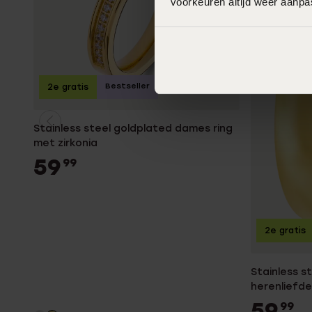
voorkeuren altijd weer aanp
Bestseller
2e gratis
Stainless steel goldplated dames ring
met zirkonia
59
99
2e gratis
Stainless s
herenliefde
59
99