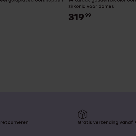
steel goldplated oorknoppen
14 karaat gouden bicolor oo
zirkonia voor dames
319
99
 retourneren
Gratis verzending vanaf