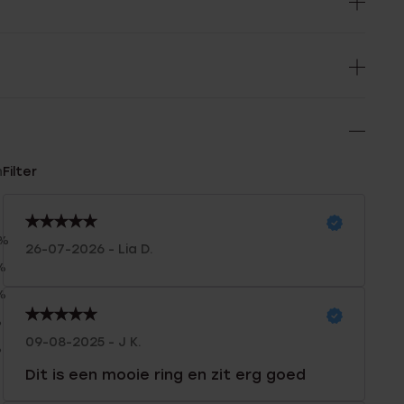
n
Filter
0%
26-07-2026 - Lia D.
%
%
%
09-08-2025 - J K.
%
Dit is een mooie ring en zit erg goed