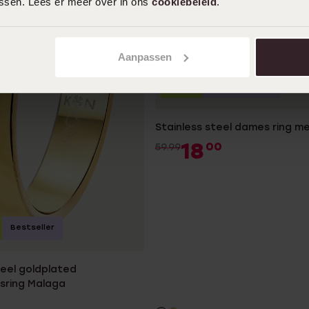
assen. Lees er meer over in ons
cookiebeleid
.
Aanpassen
-70%
Personaliseer
Stainless steel dames ring me
18
00
59.99
Bestseller
teel goldplated
sring Malaga