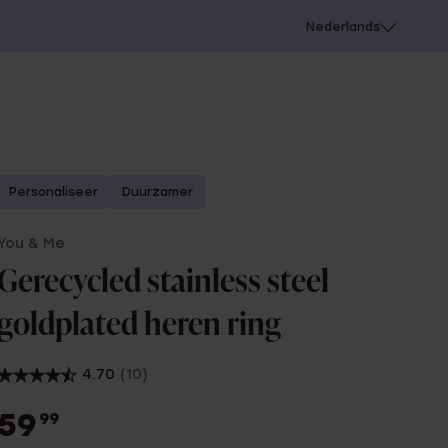
 schieten
Nederlands
Personaliseer
Duurzamer
You & Me
Gerecycled stainless steel
goldplated heren ring
4.70
(10)
59
99