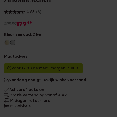
4.63
(8)
179
99
299.99
Kleur sieraad:
Zilver
Maatadvies
Voor 17:00 besteld, morgen in huis
Vandaag nodig? Bekijk winkelvoorraad
Achteraf betalen
Gratis verzending vanaf €49
14 dagen retourneren
138 winkels