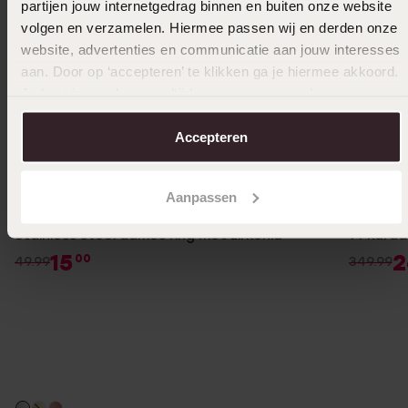
partijen jouw internetgedrag binnen en buiten onze website
volgen en verzamelen. Hiermee passen wij en derden onze
website, advertenties en communicatie aan jouw interesses
aan. Door op ‘accepteren’ te klikken ga je hiermee akkoord.
Je kunt je voorkeuren altijd weer aanpassen. Lees er meer
over in ons
cookiebeleid
.
Accepteren
1+1 gratis
-70%
-29%
Aanpassen
Stainless steel dames ring met zirkonia
14 Karaa
15
2
00
49.99
349.99