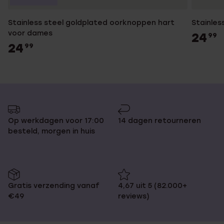
Stainless steel goldplated oorknoppen hart
Stainles
voor dames
24
99
24
99
Op werkdagen voor 17:00
14 dagen retourneren
besteld, morgen in huis
Gratis verzending vanaf
4,67 uit 5 (82.000+
€49
reviews)