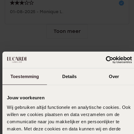
01-08-2025 - Monique L.
Toon meer
Selecteer maat & bestel
Toestemming
Details
Over
Ook leuk voor jou
Jouw voorkeuren
Wij gebruiken altijd functionele en analytische cookies. Ook
willen we cookies plaatsen en data verzamelen om de
communicatie naar jou makkelijker en persoonlijker te
maken. Met deze cookies en data kunnen wij en derde