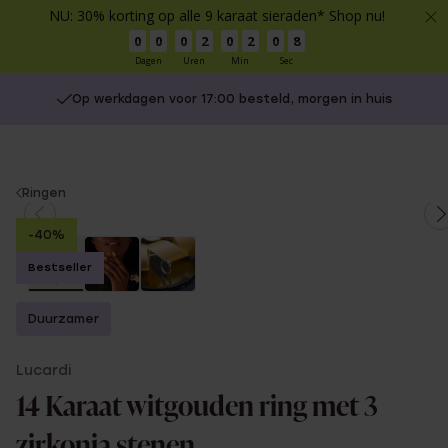
NU: 30% korting op alle 9 karaat sieraden* Shop nu!
0
0
0
2
0
2
0
7
Dagen
Uren
Min
Sec
Op werkdagen voor 17:00 besteld, morgen in huis
You
Ringen
are
-40%
here:
Bestseller
Duurzamer
Lucardi
14 Karaat witgouden ring met 3
zirkonia stenen