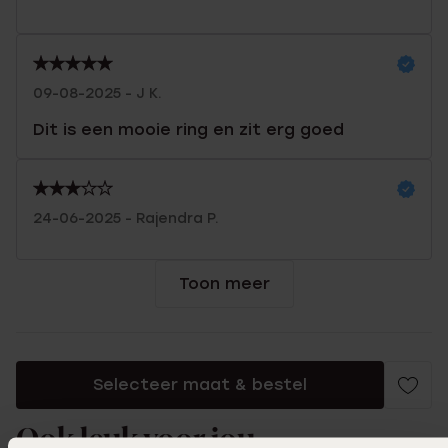
09-08-2025 - J K.
Dit is een mooie ring en zit erg goed
24-06-2025 - Rajendra P.
Toon meer
Selecteer maat & bestel
Ook leuk voor jou