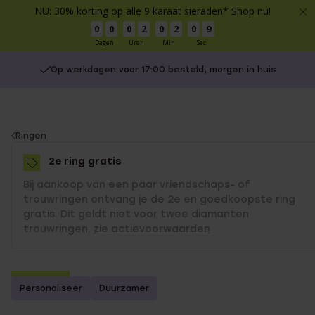
NU: 30% korting op alle 9 karaat sieraden* Shop nu!
0
0
0
2
0
2
0
8
Dagen
Uren
Min
Sec
Op werkdagen voor 17:00 besteld, morgen in huis
You
Ringen
are
2e ring gratis
here:
Bij aankoop van een paar vriendschaps- of
trouwringen ontvang je de 2e en goedkoopste ring
gratis. Dit geldt niet voor twee diamanten
trouwringen,
zie actievoorwaarden
2e gratis
Personaliseer
Duurzamer
Bestseller