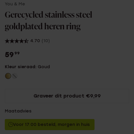
You & Me
Gerecycled stainless steel
goldplated heren ring
4.70
(10)
59
99
Kleur sieraad:
Goud
Graveer dit product €9,99
Maatadvies
Voor 17:00 besteld, morgen in huis