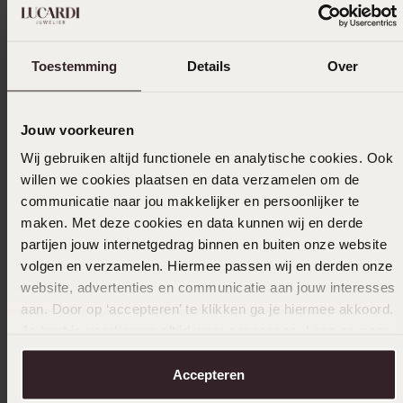
Toestemming
Details
Over
Jouw voorkeuren
Wij gebruiken altijd functionele en analytische cookies. Ook
willen we cookies plaatsen en data verzamelen om de
communicatie naar jou makkelijker en persoonlijker te
maken. Met deze cookies en data kunnen wij en derde
partijen jouw internetgedrag binnen en buiten onze website
volgen en verzamelen. Hiermee passen wij en derden onze
website, advertenties en communicatie aan jouw interesses
aan. Door op ‘accepteren’ te klikken ga je hiermee akkoord.
Je kunt je voorkeuren altijd weer aanpassen. Lees er meer
Bestseller
2e gratis
over in ons
cookiebeleid
.
Accepteren
Stainless steel goldplated dames ring met