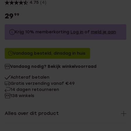
4.75
(4)
29
99
Krijg 10% memberkorting
Log in
of
meld je aan
29.99
Zonder memberkorting
Vandaag besteld, dinsdag in huis
26.99
Met memberkorting
Vandaag nodig? Bekijk winkelvoorraad
Achteraf betalen
Gratis verzending vanaf €49
14 dagen retourneren
138 winkels
Alles over dit product