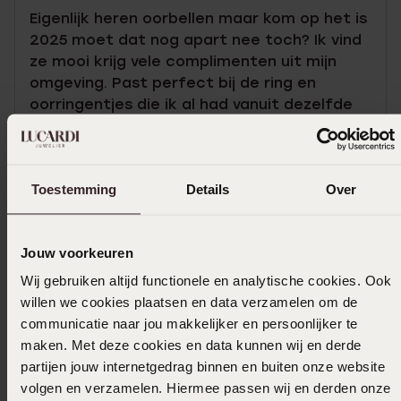
Eigenlijk heren oorbellen maar kom op het is
2025 moet dat nog apart nee toch? Ik vind
ze mooi krijg vele complimenten uit mijn
omgeving. Past perfect bij de ring en
oorringentjes die ik al had vanuit dezelfde
vitrine .)
Toon meer
Toestemming
Details
Over
Jouw voorkeuren
In winkelmand
Wij gebruiken altijd functionele en analytische cookies. Ook
willen we cookies plaatsen en data verzamelen om de
Ook leuk voor jou
communicatie naar jou makkelijker en persoonlijker te
maken. Met deze cookies en data kunnen wij en derde
partijen jouw internetgedrag binnen en buiten onze website
volgen en verzamelen. Hiermee passen wij en derden onze