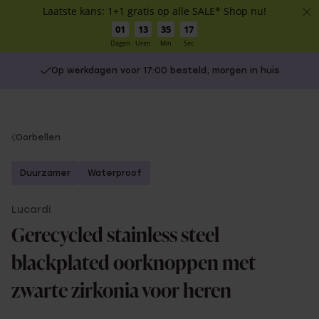
Laatste kans: 1+1 gratis op alle SALE* Shop nu!
01
13
35
17
Dagen
Uren
Min
Sec
Op werkdagen voor 17:00 besteld, morgen in huis
You
Oorbellen
are
here:
Duurzamer
Waterproof
Lucardi
Gerecycled stainless steel
blackplated oorknoppen met
zwarte zirkonia voor heren