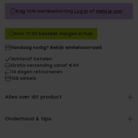
Krijg 10% memberkorting
Log in
of
meld je aan
34.99
Zonder memberkorting
Voor 17:00 besteld, morgen in huis
31.49
Met memberkorting
Vandaag nodig? Bekijk winkelvoorraad
Achteraf betalen
Gratis verzending vanaf €49
14 dagen retourneren
138 winkels
Alles over dit product
Onderhoud & tips