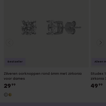
Bestseller
Alleen i
Zilveren oorknoppen rond 6mm met zirkonia
Studex 1
voor dames
zirkonia
29
49
99
99