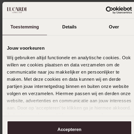
Alleen in winkel
Alleen i
Toestemming
Details
Over
Studex stainless steel schietoorbel zirkonia
Studex 9
4mm 113
zirkonia
14
34
99
99
Jouw voorkeuren
Wij gebruiken altijd functionele en analytische cookies. Ook
willen we cookies plaatsen en data verzamelen om de
Anderen kochten ook
communicatie naar jou makkelijker en persoonlijker te
maken. Met deze cookies en data kunnen wij en derde
partijen jouw internetgedrag binnen en buiten onze website
volgen en verzamelen. Hiermee passen wij en derden onze
website, advertenties en communicatie aan jouw interesses
aan. Door op ‘accepteren’ te klikken ga je hiermee akkoord.
Je kunt je voorkeuren altijd weer aanpassen. Lees er meer
over in ons
cookiebeleid
.
Accepteren