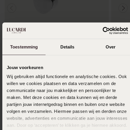
Alleen in winkel
Alleen i
Toestemming
Details
Over
Studex stainless steel schietoorbel hart 4mm
Studex s
152 voor dames
ster 4m
14
14
99
99
Jouw voorkeuren
Wij gebruiken altijd functionele en analytische cookies. Ook
Anderen kochten ook
willen we cookies plaatsen en data verzamelen om de
communicatie naar jou makkelijker en persoonlijker te
maken. Met deze cookies en data kunnen wij en derde
partijen jouw internetgedrag binnen en buiten onze website
volgen en verzamelen. Hiermee passen wij en derden onze
website, advertenties en communicatie aan jouw interesses
aan. Door op ‘accepteren’ te klikken ga je hiermee akkoord.