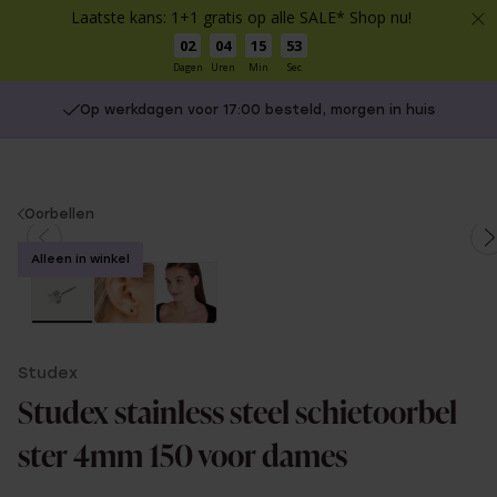
Laatste kans: 1+1 gratis op alle SALE* Shop nu!
02
04
15
53
Dagen
Uren
Min
Sec
Op werkdagen voor 17:00 besteld, morgen in huis
You
Oorbellen
are
Alleen in winkel
here:
Studex
Studex stainless steel schietoorbel
ster 4mm 150 voor dames