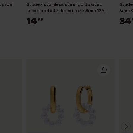
oorbel
Studex stainless steel goldplated
Studex
schietoorbel zirkonia roze 3mm 136
3mm 
voor dames
14
34
99