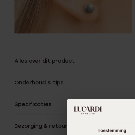
Alles over dit product
Onderhoud & tips
Specificaties
Bezorging & retourneren
Toestemming