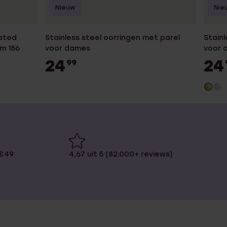
Nieuw
Nie
lated
Stainless steel oorringen met parel
Stainl
mm 156
voor dames
voor 
24
24
99
 €49
4,67 uit 5 (82.000+ reviews)