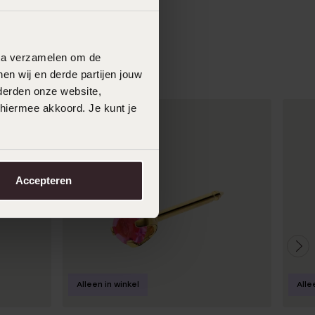
data verzamelen om de
en wij en derde partijen jouw
derden onze website,
 hiermee akkoord. Je kunt je
Accepteren
Alleen in winkel
Alle