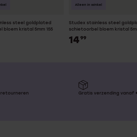
nkel
Alleen in winkel
nless steel goldplated
Studex stainless steel goldp
l bloem kristal 5mm 155
schietoorbel bloem kristal 5
14
99
 retourneren
Gratis verzending vanaf