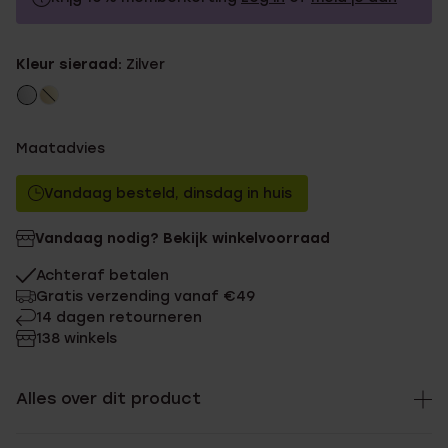
29.99
Zonder memberkorting
Kleur sieraad:
Zilver
26.99
Met memberkorting
Maatadvies
Vandaag besteld, dinsdag in huis
Vandaag nodig? Bekijk winkelvoorraad
Achteraf betalen
Gratis verzending vanaf €49
14 dagen retourneren
138 winkels
Alles over dit product