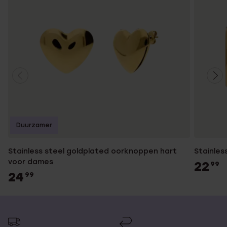
Duurzamer
Stainless steel goldplated oorknoppen hart
Stainles
voor dames
22
99
24
99