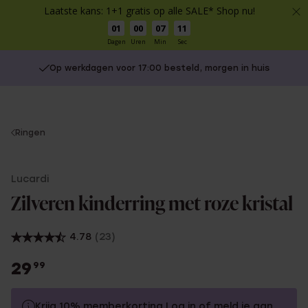
Laatste kans: 1+1 gratis op alle SALE* Shop nu!
01
00
07
10
Dagen
Uren
Min
Sec
Op werkdagen voor 17:00 besteld, morgen in huis
You
Ringen
are
here:
Lucardi
Zilveren kinderring met roze kristal
4.78
(23)
29
99
Krijg 10% memberkorting
Log in
of
meld je aan