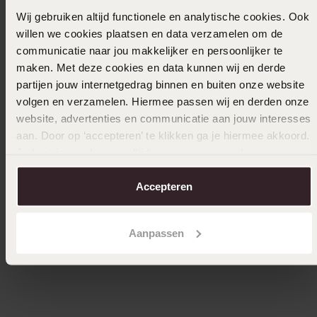
Wij gebruiken altijd functionele en analytische cookies. Ook
willen we cookies plaatsen en data verzamelen om de
communicatie naar jou makkelijker en persoonlijker te
maken. Met deze cookies en data kunnen wij en derde
partijen jouw internetgedrag binnen en buiten onze website
volgen en verzamelen. Hiermee passen wij en derden onze
website, advertenties en communicatie aan jouw interesses
aan. Door op ‘accepteren’ te klikken ga je hiermee akkoord.
-38%
Bestseller
Je kunt je voorkeuren altijd weer aanpassen. Lees er meer
over in ons
cookiebeleid
.
Zilveren kinderring dubbel met hart en zirkonia
Zilveren 
Accepteren
29
2
99
39.99
Aanpassen