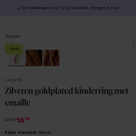
Op werkdagen voor 17:00 besteld, morgen in huis
You
Ringen
are
-50%
here:
Lucardi
Zilveren goldplated kinderring met
emaille
16
50
32.99
Kleur sieraad:
Goud