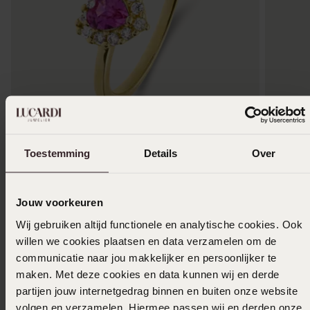
-50%
-70%
Toestemming
Details
Over
Zilveren goldplated kinder ring met zirkonia
Gerecycl
bohemica
17
50
34.99
4
5
14.99
Jouw voorkeuren
Wij gebruiken altijd functionele en analytische cookies. Ook
willen we cookies plaatsen en data verzamelen om de
communicatie naar jou makkelijker en persoonlijker te
maken. Met deze cookies en data kunnen wij en derde
partijen jouw internetgedrag binnen en buiten onze website
volgen en verzamelen. Hiermee passen wij en derden onze
+