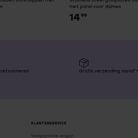
gouden oorknoppen met
Stainless steel goldplated oo
mm
met parel voor dames
14
99
 retourneren
Gratis verzending vanaf
KLANTENSERVICE
Veelgestelde vragen