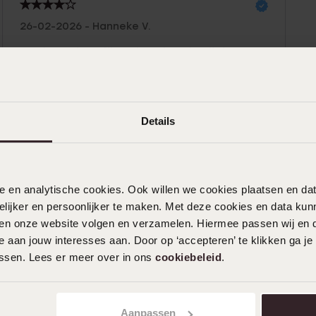
26-02-2026 - Hanneke V.
Heel mooi en fijne ring. Ik gebruik hem
als aanschuifring bij een wat grotere
ring. Staat prachtig
Details
Toon meer
nele en analytische cookies. Ook willen we cookies plaatsen en 
ijker en persoonlijker te maken. Met deze cookies en data kunn
iten onze website volgen en verzamelen. Hiermee passen wij en 
 aan jouw interesses aan. Door op ‘accepteren’ te klikken ga je
assen. Lees er meer over in ons
cookiebeleid
.
Aanpassen