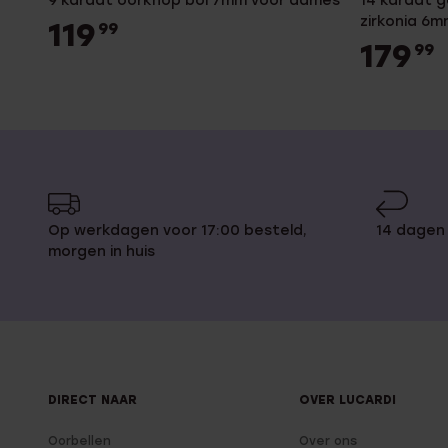
9 karaat oorknop bol 7mm voor dames
14 karaat 
zirkonia 6
119
99
179
99
Op werkdagen voor 17:00 besteld,
14 dagen
morgen in huis
DIRECT NAAR
OVER LUCARDI
Oorbellen
Over ons