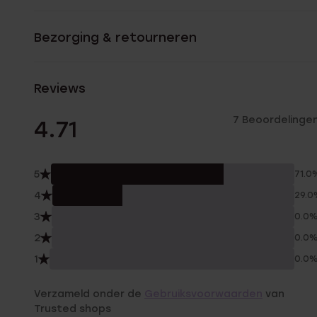
Bezorging & retourneren
Reviews
7 Beoordelinge
4.71
5
71.0
4
29.0
3
0.0
2
0.0
1
0.0
Verzameld onder de
Gebruiksvoorwaarden
van
Trusted shops