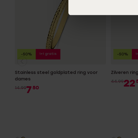
1+1 gratis
1
-50%
-50%
Stainless steel goldplated ring voor
Zilveren ri
dames
22
44.99
7
50
14.99