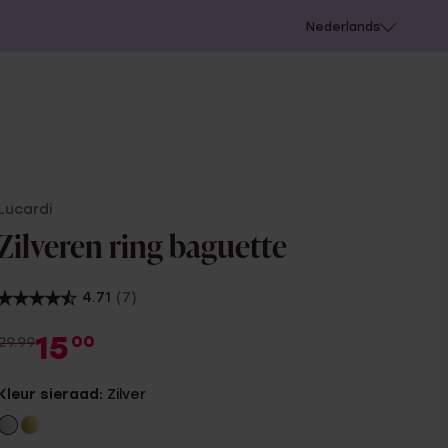
 schieten
Nederlands
Lucardi
Zilveren ring baguette
4.71
(7)
15
00
29.99
Kleur sieraad:
Zilver