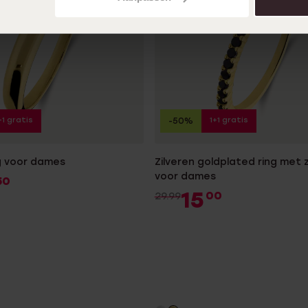
+1 gratis
1+1 gratis
-50%
ng voor dames
Zilveren goldplated ring met z
voor dames
50
15
00
29.99