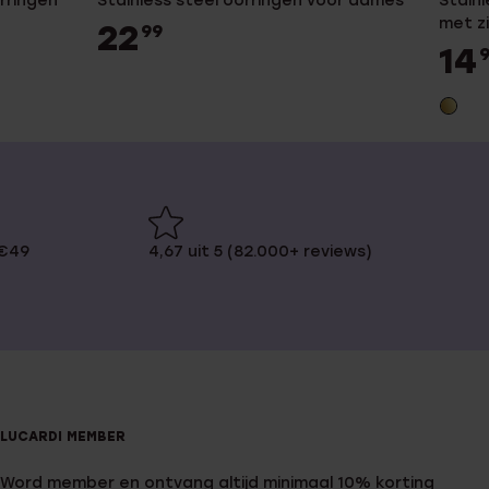
rringen
Stainless steel oorringen voor dames
Stainl
met z
22
99
14
 €49
4,67 uit 5 (82.000+ reviews)
LUCARDI MEMBER
Word member en ontvang altijd minimaal 10% korting