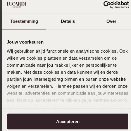
Alleen in winkel
Alleen i
Toestemming
Details
Over
Studex stainless steel schietoorbel bol 4mm
Studex s
104
140
Jouw voorkeuren
11
12
49
49
Wij gebruiken altijd functionele en analytische cookies. Ook
willen we cookies plaatsen en data verzamelen om de
Anderen kochten ook
communicatie naar jou makkelijker en persoonlijker te
maken. Met deze cookies en data kunnen wij en derde
partijen jouw internetgedrag binnen en buiten onze website
volgen en verzamelen. Hiermee passen wij en derden onze
website, advertenties en communicatie aan jouw interesses
aan. Door op ‘accepteren’ te klikken ga je hiermee akkoord.
Je kunt je voorkeuren altijd weer aanpassen. Lees er meer
over in ons
cookiebeleid
.
Accepteren