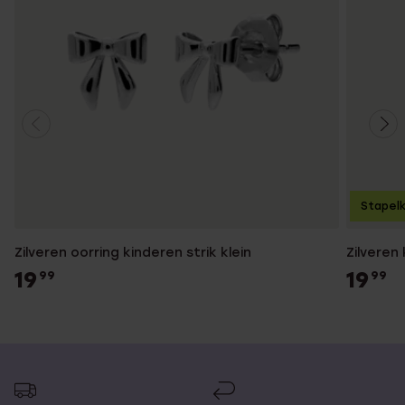
Stapelk
Zilveren oorring kinderen strik klein
Zilveren
19
19
99
99