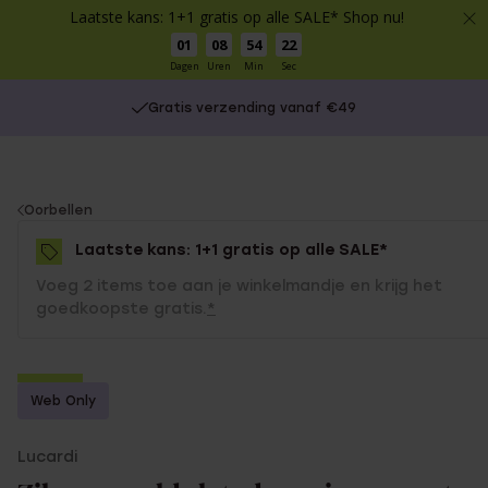
Laatste kans: 1+1 gratis op alle SALE* Shop nu!
01
08
54
22
Dagen
Uren
Min
Sec
Gratis verzending vanaf €49
You
Oorbellen
are
Laatste kans: 1+1 gratis op alle SALE*
here:
Voeg 2 items toe aan je winkelmandje en krijg het
goedkoopste gratis.
*
-50%
Web Only
1+1 gratis
Lucardi