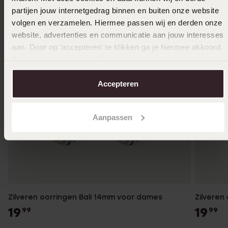
partijen jouw internetgedrag binnen en buiten onze website
volgen en verzamelen. Hiermee passen wij en derden onze
website, advertenties en communicatie aan jouw interesses
aan. Door op ‘accepteren’ te klikken ga je hiermee akkoord.
Je kunt je voorkeuren altijd weer aanpassen. Lees er meer
over in ons
cookiebeleid
.
Accepteren
Aanpassen
Zilveren oorringen Bali 14mm voor dames
Zilveren
19
19
99
99