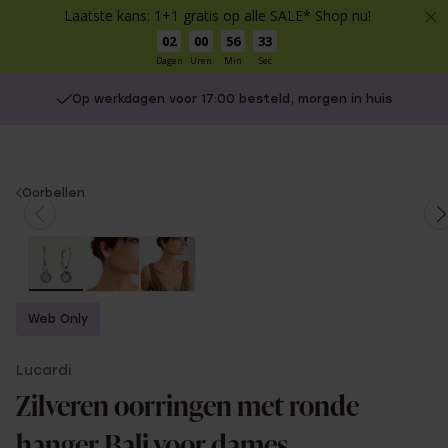
Laatste kans: 1+1 gratis op alle SALE* Shop nu!
02
00
56
33
Dagen
Uren
Min
Sec
Op werkdagen voor 17:00 besteld, morgen in huis
You
Oorbellen
are
here:
Web Only
Lucardi
Zilveren oorringen met ronde
hanger Bali voor dames