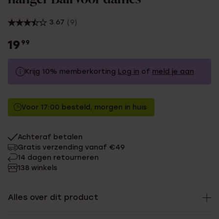
3.67
(9)
19
99
Krijg 10% memberkorting
Log in
of
meld je aan
19.99
Zonder memberkorting
Voor 17:00 besteld, morgen in huis
17.99
Met memberkorting
Achteraf betalen
Gratis verzending vanaf €49
14 dagen retourneren
138 winkels
Alles over dit product