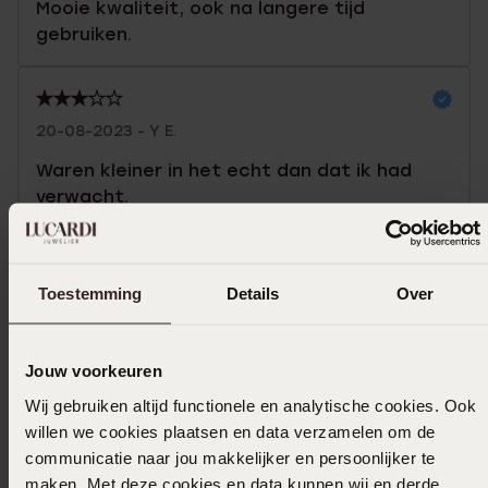
Mooie kwaliteit, ook na langere tijd
gebruiken.
20-08-2023 - Y E.
Waren kleiner in het echt dan dat ik had
verwacht.
Toon meer
Toestemming
Details
Over
In winkelmand
Jouw voorkeuren
Wij gebruiken altijd functionele en analytische cookies. Ook
Ook leuk voor jou
willen we cookies plaatsen en data verzamelen om de
communicatie naar jou makkelijker en persoonlijker te
maken. Met deze cookies en data kunnen wij en derde