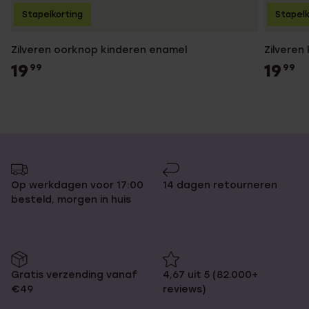
Stapelkorting
Stapelk
Zilveren oorknop kinderen enamel
Zilveren
19
19
99
99
Op werkdagen voor 17:00
14 dagen retourneren
besteld, morgen in huis
Gratis verzending vanaf
4,67 uit 5 (82.000+
€49
reviews)