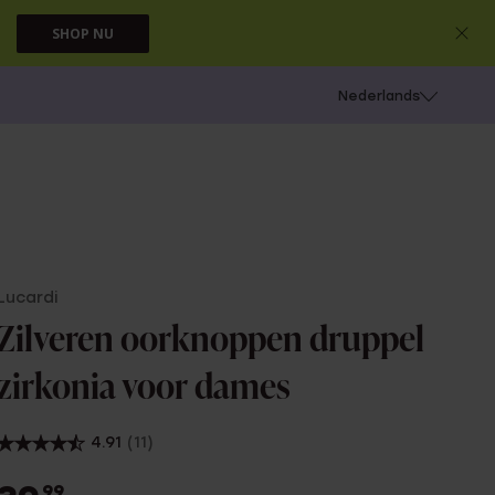
SHOP NU
 schieten
Nederlands
Lucardi
Zilveren oorknoppen druppel
zirkonia voor dames
4.91
(11)
99