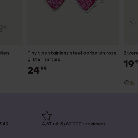
llen
Tiny tips stainless steel oorbellen roze
Zilve
glitter hartjes
19
9
24
99
 €49
4,67 uit 5 (82.000+ reviews)