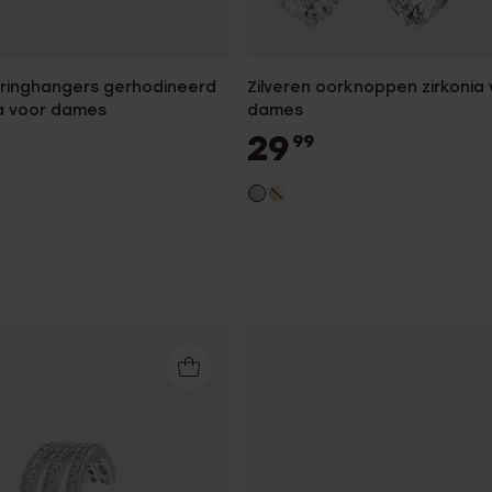
rringhangers gerhodineerd
Zilveren oorknoppen zirkonia 
ia voor dames
dames
29
99