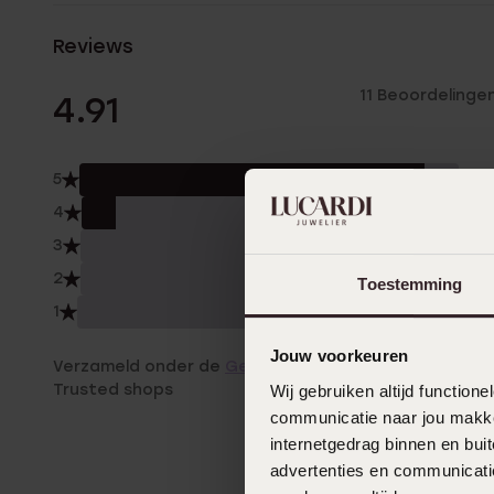
Reviews
11 Beoordelinge
4.91
5
91.0
4
9.0%
3
0.0
2
0.0
Toestemming
1
0.0
Jouw voorkeuren
Verzameld onder de
Gebruiksvoorwaarden
van
Trusted shops
Wij gebruiken altijd functio
communicatie naar jou makkel
internetgedrag binnen en bu
advertenties en communicatie