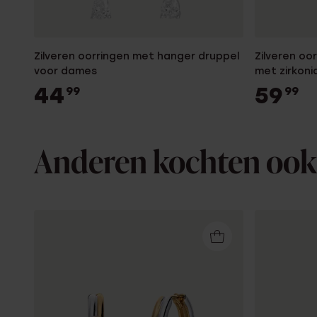
Zilveren oorringen met hanger druppel
Zilveren oo
voor dames
met zirkon
44
59
99
99
Anderen kochten ook