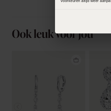
voorkeuren altijd weer aanp
Ook leuk voor jou