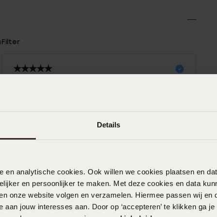
n
Filter
%
28-12-2025 - Emilie
%
%
Details
21-07-2025
%
Prachtige fijnzittende oorbellen!
nele en analytische cookies. Ook willen we cookies plaatsen en 
ijker en persoonlijker te maken. Met deze cookies en data kunn
iten onze website volgen en verzamelen. Hiermee passen wij en 
03-06-2025 - Amira
 aan jouw interesses aan. Door op ‘accepteren’ te klikken ga je