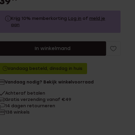
39
Krijg 10% memberkorting
Log in
of
meld je
aan
39.99
Zonder memberkorting
In winkelmand
35.99
Met memberkorting
Vandaag besteld, dinsdag in huis
Vandaag nodig? Bekijk winkelvoorraad
Achteraf betalen
Gratis verzending vanaf €49
14 dagen retourneren
138 winkels