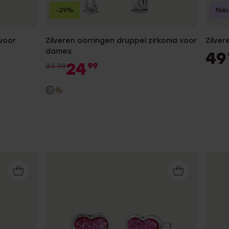
-29%
Nie
voor
Zilveren oorringen druppel zirkonia voor
Zilver
dames
49
24
99
34.99