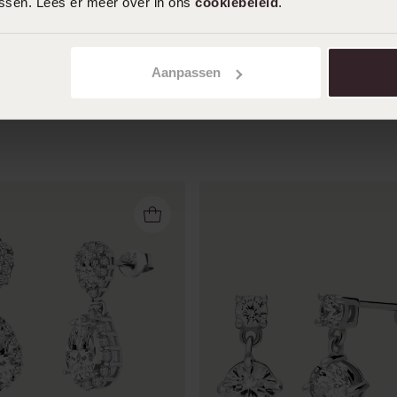
assen. Lees er meer over in ons
cookiebeleid
.
Toon meer
Aanpassen