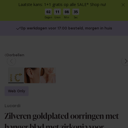
Laatste kans: 1+1 gratis op alle SALE* Shop nu!
02
11
08
35
Dagen
Uren
Min
Sec
Op werkdagen voor 17:00 besteld, morgen in huis
You
Oorbellen
are
here:
Web Only
Lucardi
Zilveren goldplated oorringen met
hanger blad met zirkonia voor