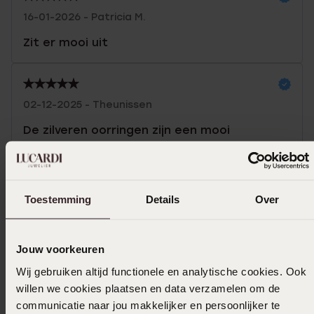
16-01-2026 - Patricia M.
Zit er mooi uit
02-12-2025 - Theunissen
De zilveren oorringen zijn een mooi
kerstcadeau voor onze schoondochter
Toon meer
Toestemming
Details
Over
Jouw voorkeuren
In winkelmand
Wij gebruiken altijd functionele en analytische cookies. Ook
willen we cookies plaatsen en data verzamelen om de
Ook leuk voor jou
communicatie naar jou makkelijker en persoonlijker te