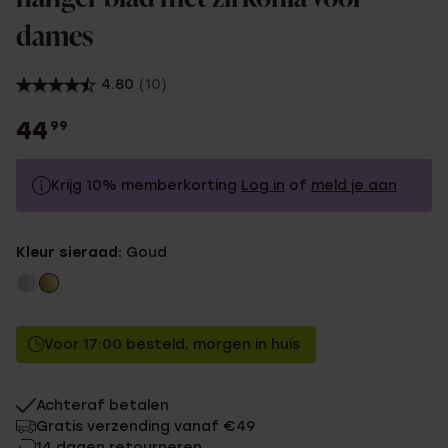
dames
4.80
(10)
44
99
Krijg 10% memberkorting
Log in
of
meld je aan
44.99
Zonder memberkorting
Kleur sieraad:
Goud
40.49
Met memberkorting
Voor 17:00 besteld, morgen in huis
Achteraf betalen
Gratis verzending vanaf €49
14 dagen retourneren