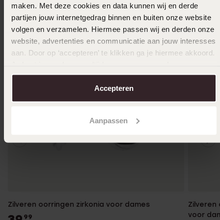
maken. Met deze cookies en data kunnen wij en derde
partijen jouw internetgedrag binnen en buiten onze website
volgen en verzamelen. Hiermee passen wij en derden onze
website, advertenties en communicatie aan jouw interesses
aan. Door op ‘accepteren’ te klikken ga je hiermee akkoord.
Je kunt je voorkeuren altijd weer aanpassen. Lees er meer
over in ons
cookiebeleid
.
Accepteren
Aanpassen
Zilveren oorringen zirkonia voor dames
Zilveren
voor da
39
99