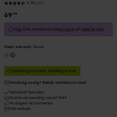
4.75
(24)
69
99
Krijg 10% memberkorting
Log in
of
meld je aan
69.99
Zonder memberkorting
Kleur sieraad:
Goud
62.99
Met memberkorting
Vandaag besteld, dinsdag in huis
Vandaag nodig? Bekijk winkelvoorraad
Achteraf betalen
Gratis verzending vanaf €49
14 dagen retourneren
138 winkels