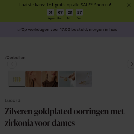
Laatste kans: 1+1 gratis op alle SALE* Shop nu!
01
07
23
57
Dagen
Uren
Min
Sec
Op werkdagen voor 17:00 besteld, morgen in huis
You
Oorbellen
are
here:
Lucardi
Zilveren goldplated oorringen met
zirkonia voor dames