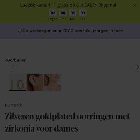
Laatste kans: 1+1 gratis op alle SALE* Shop nu!
02
00
39
33
Dagen
Uren
Min
Sec
Op werkdagen voor 17:00 besteld, morgen in huis
You
Oorbellen
are
here:
Lucardi
Zilveren goldplated oorringen met
zirkonia voor dames