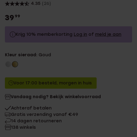
4.35
(26)
39
99
Krijg 10% memberkorting
Log in
of
meld je aan
39.99
Zonder memberkorting
Kleur sieraad:
Goud
35.99
Met memberkorting
Voor 17:00 besteld, morgen in huis
Vandaag nodig? Bekijk winkelvoorraad
Achteraf betalen
Gratis verzending vanaf €49
14 dagen retourneren
138 winkels