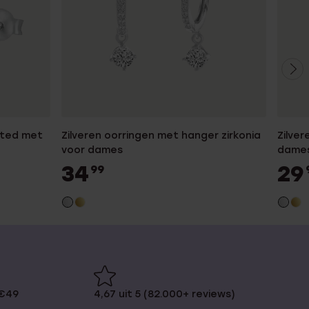
ated met
Zilveren oorringen met hanger zirkonia
Zilve
voor dames
dame
34
29
99
 €49
4,67 uit 5 (82.000+ reviews)