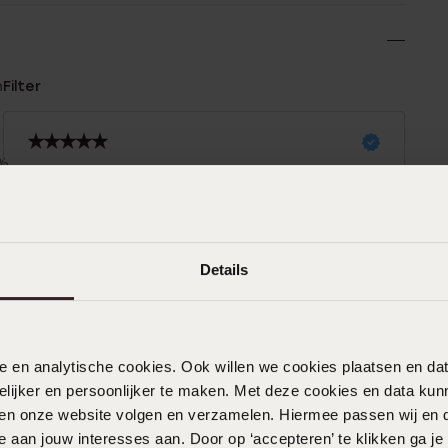
n
Filter
0%
29-12-2025 - Jessica V.
%
%
%
Details
03-02-2025 - Doreen H.
%
Zitten perfect in me oren ben er supper
blij mee
nele en analytische cookies. Ook willen we cookies plaatsen en 
ijker en persoonlijker te maken. Met deze cookies en data kunn
iten onze website volgen en verzamelen. Hiermee passen wij en 
10-12-2024 - Daisy L.
 aan jouw interesses aan. Door op ‘accepteren’ te klikken ga je