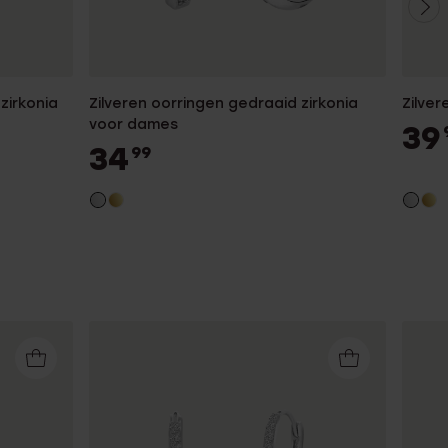
zirkonia
Zilveren oorringen gedraaid zirkonia
Zilver
voor dames
39
34
99