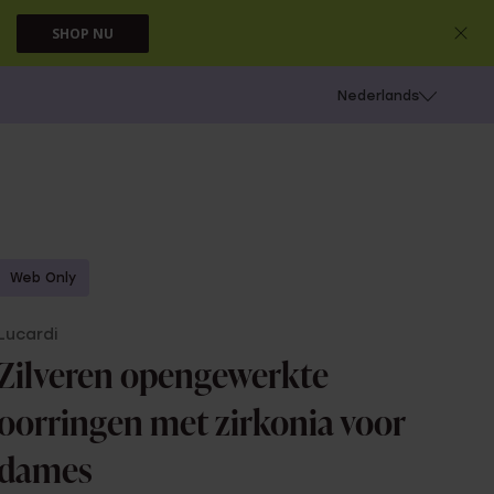
SHOP NU
 schieten
Nederlands
Web Only
Lucardi
Zilveren opengewerkte
oorringen met zirkonia voor
dames