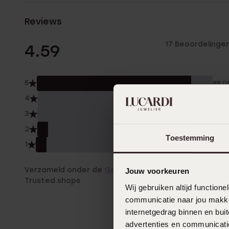
Reviews
17 Beoordelinge
4.59
5
88.
4
0.0
3
0.0
2
6.0
Toestemming
1
6.0
Verzameld onder de
Gebruiksvoorwaarden
van
Jouw voorkeuren
Trusted shops
Wij gebruiken altijd functio
communicatie naar jou makkel
internetgedrag binnen en bu
advertenties en communicatie