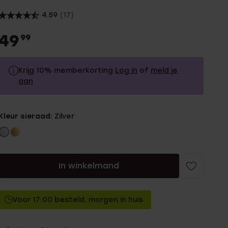
4.59
(17)
49
99
Krijg 10% memberkorting
Log in
of
meld je
aan
49.99
Zonder memberkorting
Kleur sieraad:
Zilver
44.99
Met memberkorting
In winkelmand
Voor 17:00 besteld, morgen in huis