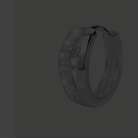
Enkelbandjes
Trouwringen
Accessoires
Piercings