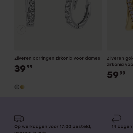
Zilveren oorringen zirkonia voor dames
Zilveren go
zirkonia vo
39
99
59
99
Op werkdagen voor 17:00 besteld,
14 dagen
morgen in huis