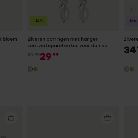
-14%
Nie
r bloem
Zilveren oorringen met hanger
Zilver
zoetwateparel en bal voor dames
34
29
99
34.99