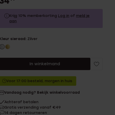
34
Krijg 10% memberkorting
Log in
of
meld je
aan
34.99
Zonder memberkorting
Kleur sieraad:
Zilver
31.49
Met memberkorting
In winkelmand
Voor 17:00 besteld, morgen in huis
Vandaag nodig? Bekijk winkelvoorraad
Achteraf betalen
Gratis verzending vanaf €49
14 dagen retourneren