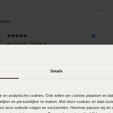
n
Filter
0%
15-11-2025 - Tineke S.
%
%
%
15-11-2025 - Tineke S.
Details
%
nele en analytische cookies. Ook willen we cookies plaatsen en 
18-09-2025 - Angel
ijker en persoonlijker te maken. Met deze cookies en data kunn
Ze zijn echt heel mooi en vriendelijk
iten onze website volgen en verzamelen. Hiermee passen wij en 
geholpen en dan nog ook eens mooi