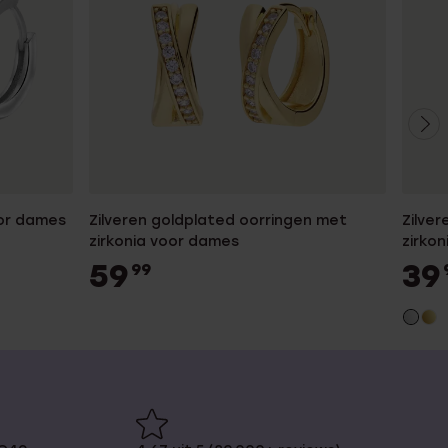
oor dames
Zilveren goldplated oorringen met
Zilve
zirkonia voor dames
zirko
59
39
99