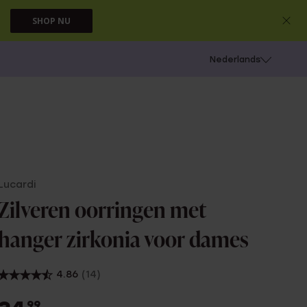
SHOP NU
 schieten
Nederlands
Lucardi
Zilveren oorringen met
hanger zirkonia voor dames
4.86
(14)
99