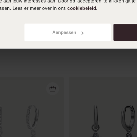
 aan jouw interesses aan. Door op ‘accepteren’ te klikken ga je
ingepakt
assen. Lees er meer over in ons
cookiebeleid
.
Toon meer
Aanpassen