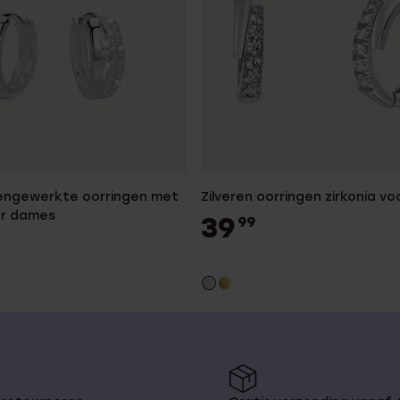
pengewerkte oorringen met
Zilveren oorringen zirkonia v
or dames
39
99