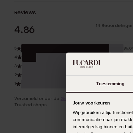
Reviews
14 Beoordelinge
4.86
5
86.
4
14.0
3
0.0
2
0.0
Toestemming
1
0.0
Verzameld onder de
Gebruiksvoorwaarden
van
Jouw voorkeuren
Trusted shops
Wij gebruiken altijd functio
communicatie naar jou makkel
internetgedrag binnen en bu