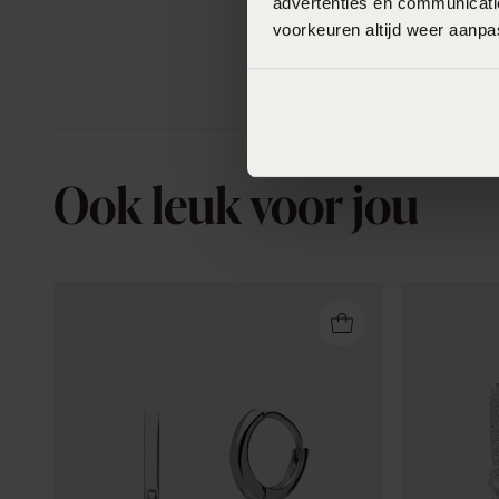
advertenties en communicatie
voorkeuren altijd weer aanp
Ook leuk voor jou