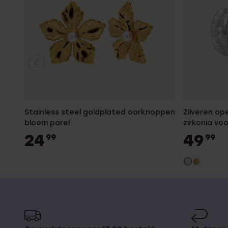
Stainless steel goldplated oorknoppen
Zilveren o
bloem parel
zirkonia vo
24
49
99
99