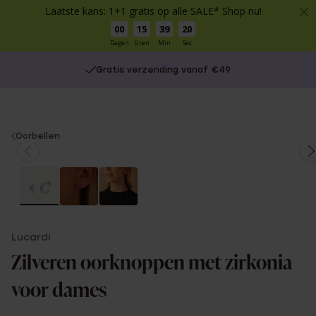
Laatste kans: 1+1 gratis op alle SALE* Shop nu!
00
15
39
20
Dagen
Uren
Min
Sec
Gratis verzending vanaf €49
You
Oorbellen
are
here:
Lucardi
Zilveren oorknoppen met zirkonia
voor dames