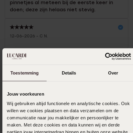
pinnetjes al meteen bij de eerste keer in
doen; deze zijn helaas niet stevig.
12-06-2026 - C N.
Toon meer
Toestemming
Details
Over
In winkelmand
Jouw voorkeuren
Ook leuk voor jou
Wij gebruiken altijd functionele en analytische cookies. Ook
willen we cookies plaatsen en data verzamelen om de
communicatie naar jou makkelijker en persoonlijker te
maken. Met deze cookies en data kunnen wij en derde
partijen jouw internetgedrag binnen en buiten onze website