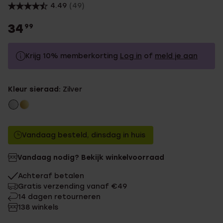
4.49
(49)
34
99
Krijg 10% memberkorting
Log in
of
meld je aan
34.99
Zonder memberkorting
Kleur sieraad:
Zilver
31.49
Met memberkorting
Vandaag besteld, dinsdag in huis
Vandaag nodig? Bekijk winkelvoorraad
Achteraf betalen
Gratis verzending vanaf €49
14 dagen retourneren
138 winkels