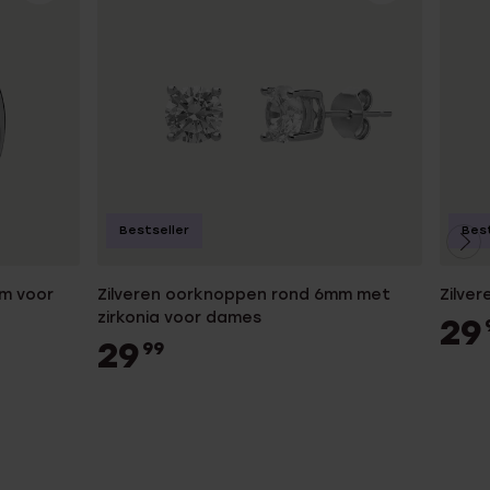
Bestseller
Best
mm voor
Zilveren oorknoppen rond 6mm met
Zilver
zirkonia voor dames
29
29
99