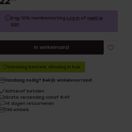
22
Krijg 10% memberkorting
Log in
of
meld je
aan
22.99
Zonder memberkorting
In winkelmand
20.69
Met memberkorting
Vandaag besteld, dinsdag in huis
Vandaag nodig? Bekijk winkelvoorraad
Achteraf betalen
Gratis verzending vanaf €49
14 dagen retourneren
138 winkels