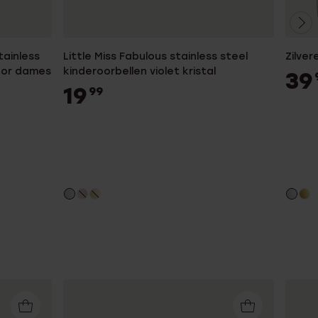
tainless
Little Miss Fabulous stainless steel
Zilver
voor dames
kinderoorbellen violet kristal
39
19
99