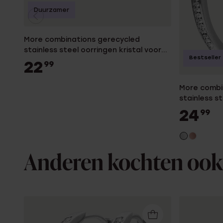
Duurzamer
More combinations gerecycled
stainless steel oorringen kristal voor
Bestseller
dames
22
99
More combi
stainless st
dames
24
99
Anderen kochten ook