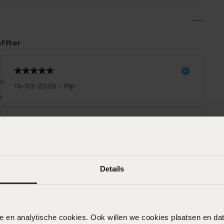
n
Filter
%
16-02-2026 - Pip
%
%
%
29-01-2026 - Danielle R.
%
Mooi en zitten goed. Ook mooie prijs
Details
04-12-2025 - E. v.
nele en analytische cookies. Ook willen we cookies plaatsen en 