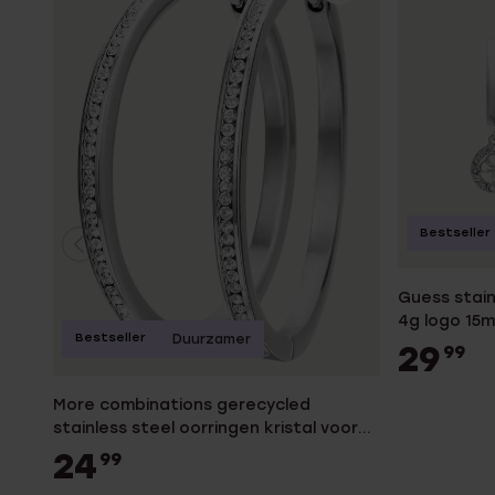
Bestseller
Guess stain
4g logo 15
Bestseller
Duurzamer
29
99
More combinations gerecycled
stainless steel oorringen kristal voor
dames
24
99