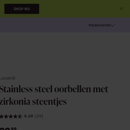
SHOP NU
 schieten
Nederlands
Lucardi
Stainless steel oorbellen met
zirkonia steentjes
4.69
(29)
99