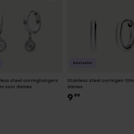
Bestseller
less steel oorringhangers
Stainless steel oorringen 10
mm voor dames
dames
9
99