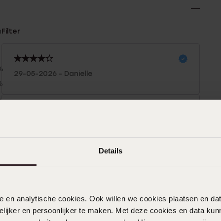
n
Filter
%
29-05-2026 - Danielle
%
%
%
18-05-2026 - Andre En p.
%
Mooie oorbellen
Details
24-02-2026 - A R.
nele en analytische cookies. Ook willen we cookies plaatsen en 
Prima geholpen in de winkel!
ijker en persoonlijker te maken. Met deze cookies en data kunn