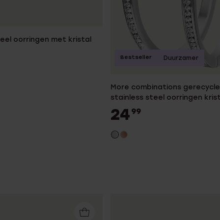
teel oorringen met kristal
Bestseller
Duurzamer
More combinations gerecycl
stainless steel oorringen kris
dames
24
99