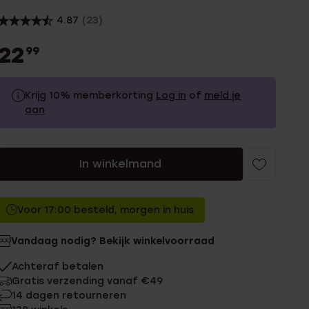
4.87
(23)
22
99
Krijg 10% memberkorting
Log in
of
meld je
aan
22.99
Zonder memberkorting
In winkelmand
20.69
Met memberkorting
Voor 17:00 besteld, morgen in huis
Vandaag nodig? Bekijk winkelvoorraad
Achteraf betalen
Gratis verzending vanaf €49
14 dagen retourneren