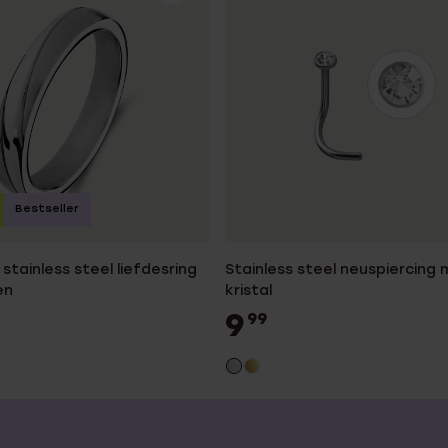
Bestseller
stainless steel liefdesring
Stainless steel neuspiercing 
en
kristal
9
99