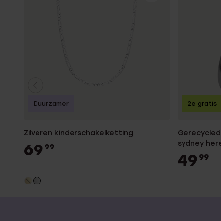
Duurzamer
2e gratis
Zilveren kinderschakelketting
Gerecycled 
sydney her
69
99
49
99