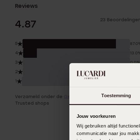
Reviews
23 Beoordelinge
4.87
5
87.0
4
13.0
3
0.0
2
0.0
1
0.0
Toestemming
Verzameld onder de
Gebruiksvoorwaarden
van
Trusted shops
Jouw voorkeuren
Wij gebruiken altijd functio
communicatie naar jou makkel