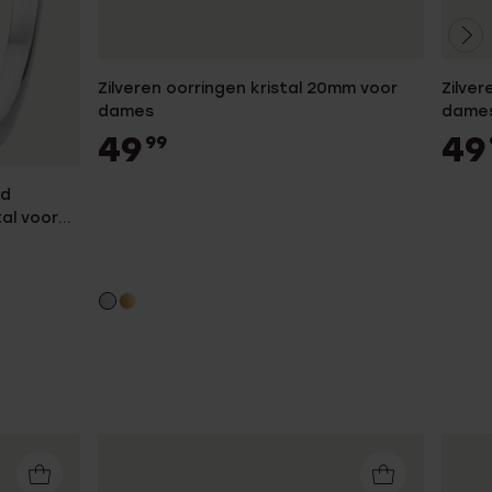
Zilveren oorringen kristal 20mm voor
Zilve
dames
dame
49
49
99
ed
tal voor