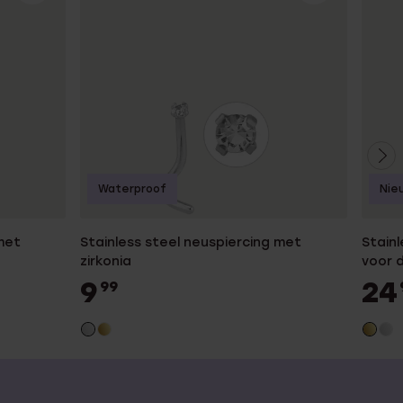
Waterproof
Nie
met
Stainless steel neuspiercing met
Stainl
zirkonia
voor 
9
24
99