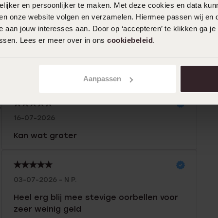
ijker en persoonlijker te maken. Met deze cookies en data kunn
iten onze website volgen en verzamelen. Hiermee passen wij en 
n
Filter
 aan jouw interesses aan. Door op ‘accepteren’ te klikken ga je
assen. Lees er meer over in ons
cookiebeleid
.
0%
03-08-2026 - Ankie
%
Aanpassen
%
%
16-07-2026
Kan wat groter
03-07-2026 - N P.
Heel erg blij mee stevige oorbellen voor
zeer weinig geld