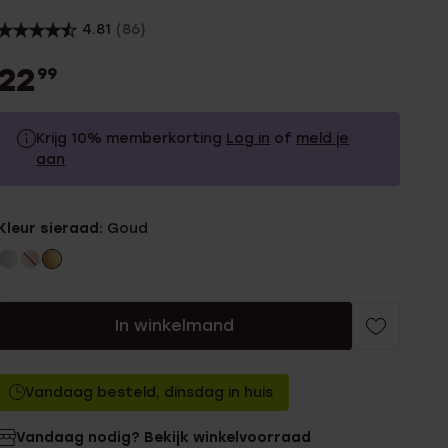
4.81
(86)
22
99
Krijg 10% memberkorting
Log in
of
meld je
aan
22.99
Zonder memberkorting
Kleur sieraad:
Goud
20.69
Met memberkorting
In winkelmand
Vandaag besteld, dinsdag in huis
Vandaag nodig? Bekijk winkelvoorraad