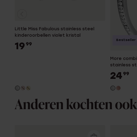
Little Miss Fabulous stainless steel
kinderoorbellen violet kristal
Bestseller
19
99
More combi
stainless st
dames
24
99
Anderen kochten ook