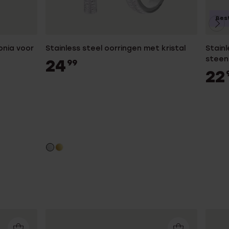
Best
onia voor
Stainless steel oorringen met kristal
Stainl
steen
24
99
22