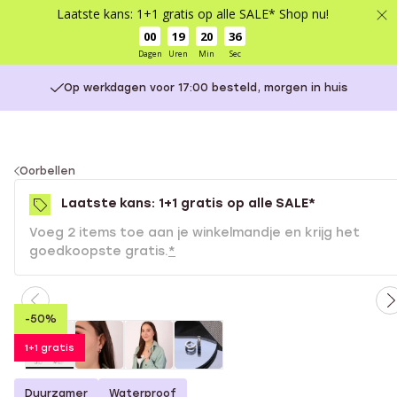
Laatste kans: 1+1 gratis op alle SALE* Shop nu!
00
19
20
36
Dagen
Uren
Min
Sec
Op werkdagen voor 17:00 besteld, morgen in huis
You
Oorbellen
are
Laatste kans: 1+1 gratis op alle SALE*
here:
Voeg 2 items toe aan je winkelmandje en krijg het
goedkoopste gratis.
*
-50%
1+1 gratis
Duurzamer
Waterproof