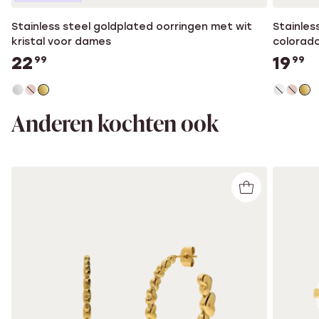
Stainless steel goldplated oorringen met wit
Stainles
kristal voor dames
colorado
22
19
99
99
Anderen kochten ook