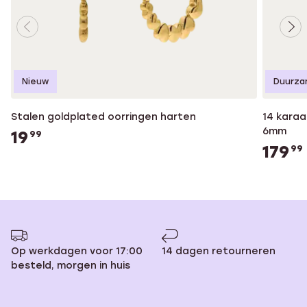
Nieuw
Duurza
Stalen goldplated oorringen harten
14 kara
6mm
19
99
179
99
Op werkdagen voor 17:00
14 dagen retourneren
besteld, morgen in huis