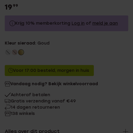
19
99
Krijg 10% memberkorting
Log in
of
meld je aan
19.99
Zonder memberkorting
Kleur sieraad:
Goud
17.99
Met memberkorting
Voor 17:00 besteld, morgen in huis
Vandaag nodig? Bekijk winkelvoorraad
Achteraf betalen
Gratis verzending vanaf €49
14 dagen retourneren
138 winkels
Alles over dit product