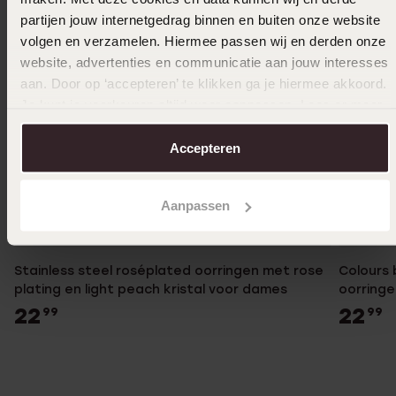
partijen jouw internetgedrag binnen en buiten onze website
volgen en verzamelen. Hiermee passen wij en derden onze
website, advertenties en communicatie aan jouw interesses
aan. Door op ‘accepteren’ te klikken ga je hiermee akkoord.
Je kunt je voorkeuren altijd weer aanpassen. Lees er meer
over in ons
cookiebeleid
.
Accepteren
Aanpassen
Duurzamer
Duurza
Stainless steel roséplated oorringen met rose
Colours 
plating en light peach kristal voor dames
oorringe
22
22
99
99