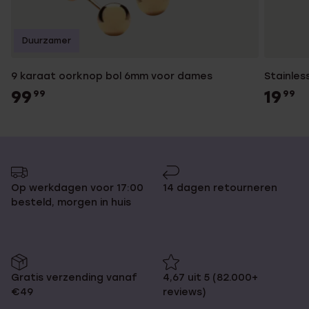
Duurzamer
9 karaat oorknop bol 6mm voor dames
Stainles
99
19
99
99
Op werkdagen voor 17:00
14 dagen retourneren
besteld, morgen in huis
Gratis verzending vanaf
4,67 uit 5 (82.000+
€49
reviews)