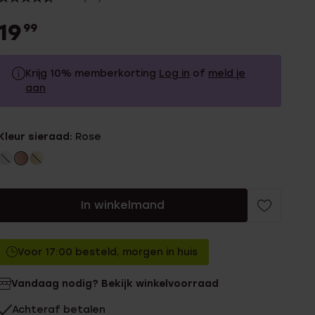
19
99
Krijg 10% memberkorting
Log in
of
meld je
aan
19.99
Zonder memberkorting
Kleur sieraad:
Rose
17.99
Met memberkorting
In winkelmand
Voor 17:00 besteld, morgen in huis
Vandaag nodig? Bekijk winkelvoorraad
Achteraf betalen