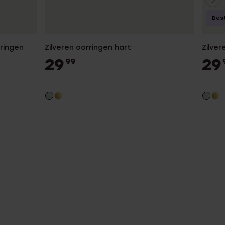
Best
rringen
Zilveren oorringen hart
Zilver
29
29
99