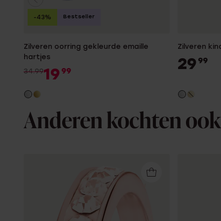
Bestseller
-43%
Zilveren oorring gekleurde emaille
Zilveren ki
hartjes
29
99
19
99
34.99
Anderen kochten ook