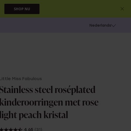
SHOP NU
 schieten
Nederlands
Little Miss Fabulous
Stainless steel roséplated
kinderoorringen met rose
light peach kristal
4.65
(31)