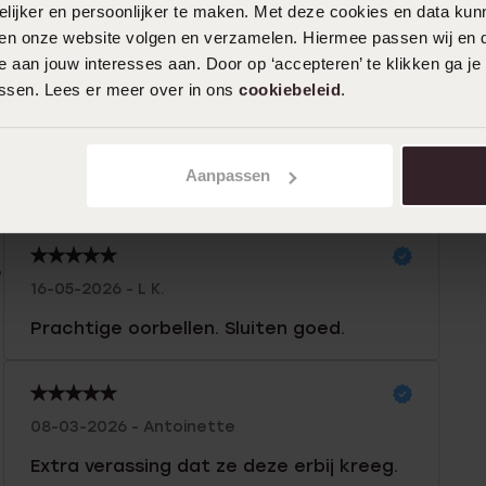
ijker en persoonlijker te maken. Met deze cookies en data kunn
iten onze website volgen en verzamelen. Hiermee passen wij en 
n
Filter
 aan jouw interesses aan. Door op ‘accepteren’ te klikken ga je
assen. Lees er meer over in ons
cookiebeleid
.
%
28-07-2026
%
Aanpassen
ik wond het heel mooi
%
%
%
16-05-2026 - L K.
Prachtige oorbellen. Sluiten goed.
08-03-2026 - Antoinette
Extra verassing dat ze deze erbij kreeg.