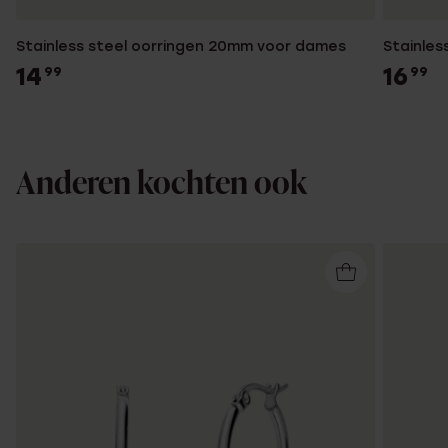
Stainless steel oorringen 20mm voor dames
Stainles
14
16
99
99
Anderen kochten ook