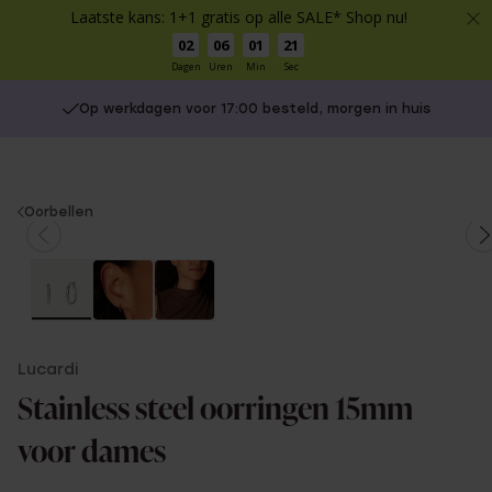
Laatste kans: 1+1 gratis op alle SALE* Shop nu!
02
06
01
21
Dagen
Uren
Min
Sec
Op werkdagen voor 17:00 besteld, morgen in huis
You
Oorbellen
are
here:
Lucardi
Stainless steel oorringen 15mm
voor dames