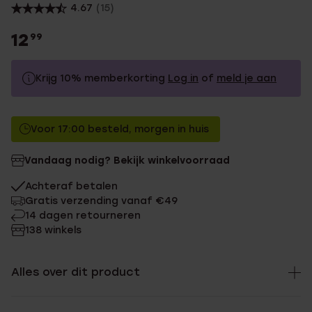
4.67
(15)
12
99
Krijg 10% memberkorting
Log in
of
meld je aan
12.99
Zonder memberkorting
Voor 17:00 besteld, morgen in huis
11.69
Met memberkorting
Vandaag nodig? Bekijk winkelvoorraad
Achteraf betalen
Gratis verzending vanaf €49
14 dagen retourneren
138 winkels
Alles over dit product