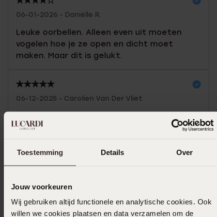
06-01-2026 - Daniëlle R.
Leuke oorbellen. Alleen even uit moeten
vogelen hoe je ze open en dicht moet
maken. Maar dit is gelukt.
06-12-2025 - Carolien Van Der Vliet
Leuk om drie dezelfde ontwerpen va
verschillende grootte te kunnen
combineren
Toestemming
Details
Over
Toon meer
Jouw voorkeuren
Wij gebruiken altijd functionele en analytische cookies. Ook
willen we cookies plaatsen en data verzamelen om de
In winkelmand