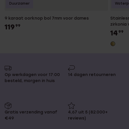
Duurzamer
Waterp
9 karaat oorknop bol 7mm voor dames
Stainles
zirkonia
119
99
14
99
Op werkdagen voor 17:00
14 dagen retourneren
besteld, morgen in huis
Gratis verzending vanaf
4,67 uit 5 (82.000+
€49
reviews)