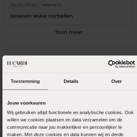
06-01-2026 - Helène D.
Gewoon leuke oorbellen
Toon meer
In winkelmand
Ook leuk voor jou
Toestemming
Details
Over
Jouw voorkeuren
Wij gebruiken altijd functionele en analytische cookies. Ook
willen we cookies plaatsen en data verzamelen om de
communicatie naar jou makkelijker en persoonlijker te
maken. Met deze cookies en data kunnen wij en derde