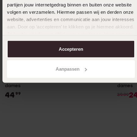
partijen jouw internetgedrag binnen en buiten onze website
volgen en verzamelen. Hiermee passen wij en derden onze
website, advertenties en communicatie aan jouw interesses
aan. Door op ‘accepteren’ te klikken ga je hiermee akkoord.
Je kunt je voorkeuren altijd weer aanpassen. Lees er meer
over in ons
cookiebeleid
.
Accepteren
-38%
Aanpassen
Zilveren oorhangers druppel met kristal voor
Zilveren
dames
dames
44
2
99
39.99