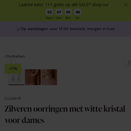
Laatste kans: 1+1 gratis op alle SALE* Shop nu!
02
07
05
49
Dagen
Uren
Min
Sec
Op werkdagen voor 17:00 besteld, morgen in huis
You
Oorbellen
are
-17%
here:
Lucardi
Zilveren oorringen met witte kristal
voor dames