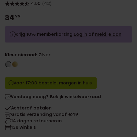
4.50
(42)
34
99
Krijg 10% memberkorting
Log in
of
meld je aan
34.99
Zonder memberkorting
Kleur sieraad:
Zilver
31.49
Met memberkorting
Voor 17:00 besteld, morgen in huis
Vandaag nodig? Bekijk winkelvoorraad
Achteraf betalen
Gratis verzending vanaf €49
14 dagen retourneren
138 winkels