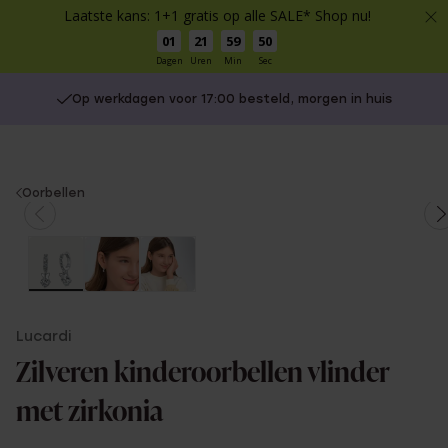
Laatste kans: 1+1 gratis op alle SALE* Shop nu!
01
21
59
50
Dagen
Uren
Min
Sec
Op werkdagen voor 17:00 besteld, morgen in huis
You
Oorbellen
are
here:
Lucardi
Zilveren kinderoorbellen vlinder
met zirkonia