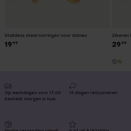
Stainless steel oorringen voor dames
Zilveren
19
29
99
99
Op werkdagen voor 17:00
14 dagen retourneren
besteld, morgen in huis
Gratis verzending vanaf
4,67 uit 5 (82.000+