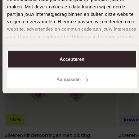
maken. Met deze cookies en data kunnen wij en derde
partijen jouw internetgedrag binnen en buiten onze website
volgen en verzamelen. Hiermee passen wij en derden onze
website, advertenties en communicatie aan jouw interesses
aan. Door op ‘accepteren’ te klikken ga je hiermee akkoord.
Je kunt je voorkeuren altijd weer aanpassen. Lees er meer
over in ons
cookiebeleid
.
Accepteren
Aanpassen
-38%
Bestsel
Zilveren kinderoorringen met plating
Zilveren 