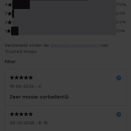
4
17.0%
3
2.0%
2
0.0%
1
7.0%
Verzameld onder de
Gebruiksvoorwaarden
van
Trusted shops
Filter
15-05-2026 - C
Zeer mooie oorbellen!😃
30-12-2025 - B. W.