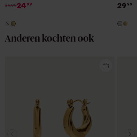
24
29
99
99
39.99
Anderen kochten ook