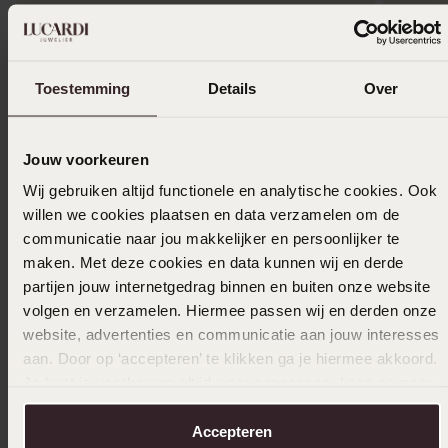
Alleen in winkel
Alleen i
Toestemming
Details
Over
Studex stainless steel schietoorbel bloem roze
Studex 1
5mm 159
bloem kr
14
49
99
99
Jouw voorkeuren
Wij gebruiken altijd functionele en analytische cookies. Ook
Anderen kochten ook
willen we cookies plaatsen en data verzamelen om de
communicatie naar jou makkelijker en persoonlijker te
maken. Met deze cookies en data kunnen wij en derde
partijen jouw internetgedrag binnen en buiten onze website
volgen en verzamelen. Hiermee passen wij en derden onze
website, advertenties en communicatie aan jouw interesses
aan. Door op ‘accepteren’ te klikken ga je hiermee akkoord.
Je kunt je voorkeuren altijd weer aanpassen. Lees er meer
over in ons
cookiebeleid
.
Accepteren