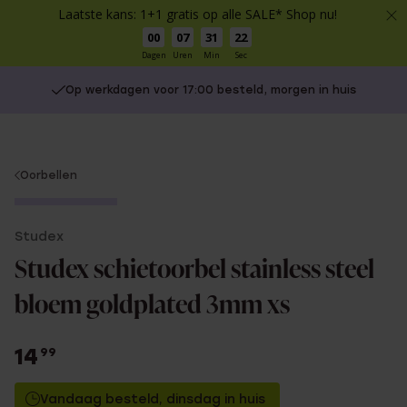
Laatste kans: 1+1 gratis op alle SALE* Shop nu!
00
07
31
22
Dagen
Uren
Min
Sec
Op werkdagen voor 17:00 besteld, morgen in huis
You
Oorbellen
are
Alleen in winkel
here:
Studex
Studex schietoorbel stainless steel
bloem goldplated 3mm xs
14
99
Vandaag besteld, dinsdag in huis