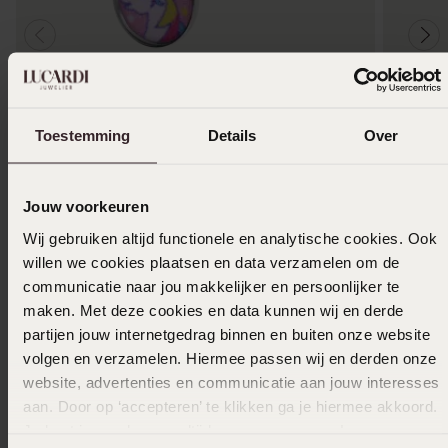
Alleen in winkel
Alleen i
Toestemming
Details
Over
Studex stainless steel schietoorbel eenhoorn
Studex s
5mm 230
roze kris
Jouw voorkeuren
14
17
99
49
Wij gebruiken altijd functionele en analytische cookies. Ook
willen we cookies plaatsen en data verzamelen om de
communicatie naar jou makkelijker en persoonlijker te
Anderen kochten ook
maken. Met deze cookies en data kunnen wij en derde
partijen jouw internetgedrag binnen en buiten onze website
volgen en verzamelen. Hiermee passen wij en derden onze
website, advertenties en communicatie aan jouw interesses
aan. Door op ‘accepteren’ te klikken ga je hiermee akkoord.
Je kunt je voorkeuren altijd weer aanpassen. Lees er meer