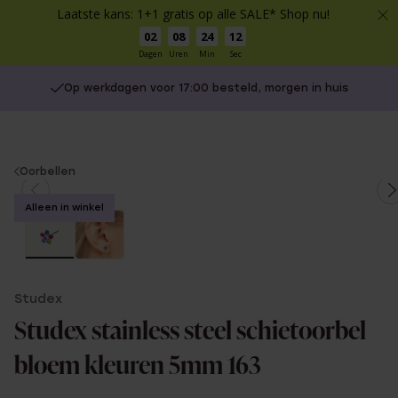
Laatste kans: 1+1 gratis op alle SALE* Shop nu!
02
08
24
12
Dagen
Uren
Min
Sec
Op werkdagen voor 17:00 besteld, morgen in huis
You
Oorbellen
are
Alleen in winkel
here:
Studex
Studex stainless steel schietoorbel
bloem kleuren 5mm 163