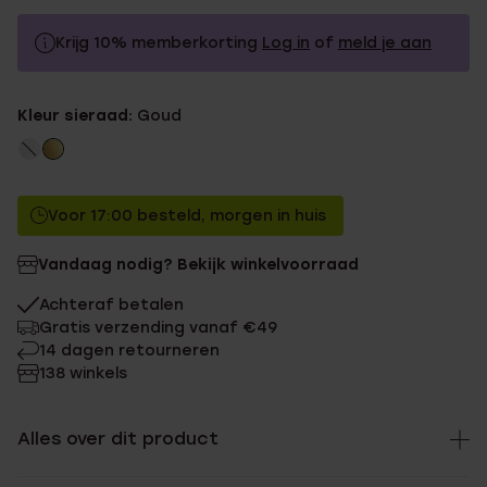
Krijg 10% memberkorting
Log in
of
meld je aan
34.99
Zonder memberkorting
Kleur sieraad:
Goud
31.49
Met memberkorting
Voor 17:00 besteld, morgen in huis
Vandaag nodig? Bekijk winkelvoorraad
Achteraf betalen
Gratis verzending vanaf €49
14 dagen retourneren
138 winkels
Alles over dit product