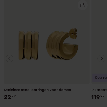
Duurza
Stainless steel oorringen voor dames
9 karaa
22
119
99
99