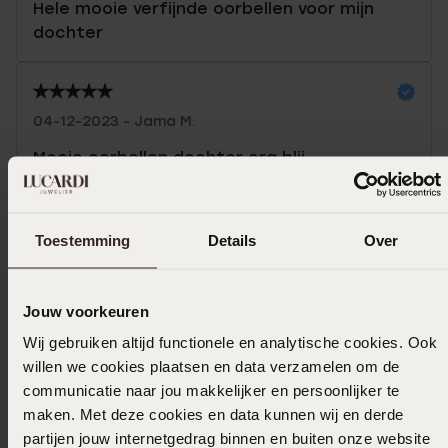
Hele mooie verfijnde oorbellen voor mijn
dochter
04-12-2023 - Jama M.
Mooie oorbellen dochter erg blij
Toon meer
Toestemming
Details
Over
Jouw voorkeuren
In winkelmand
Wij gebruiken altijd functionele en analytische cookies. Ook
Ook leuk voor jou
willen we cookies plaatsen en data verzamelen om de
communicatie naar jou makkelijker en persoonlijker te
maken. Met deze cookies en data kunnen wij en derde
partijen jouw internetgedrag binnen en buiten onze website