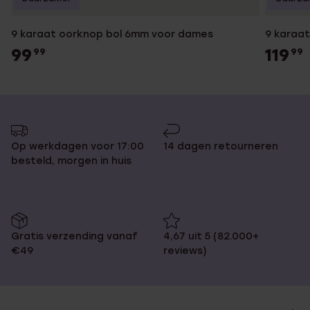
9 karaat oorknop bol 6mm voor dames
9 karaa
99
119
99
99
Op werkdagen voor 17:00
14 dagen retourneren
besteld, morgen in huis
Gratis verzending vanaf
4,67 uit 5 (82.000+
€49
reviews)