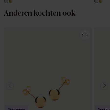
Anderen kochten ook
Duurzamer
Duurza