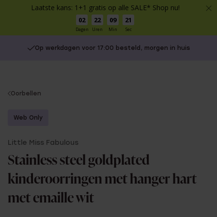
Laatste kans: 1+1 gratis op alle SALE* Shop nu!
02
22
09
21
Dagen
Uren
Min
Sec
Op werkdagen voor 17:00 besteld, morgen in huis
You
Oorbellen
are
here:
Web Only
Little Miss Fabulous
Stainless steel goldplated
kinderoorringen met hanger hart
met emaille wit