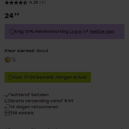
4.25
(4)
24
99
Krijg 10% memberkorting
Log in
of
meld je aan
24.99
Zonder memberkorting
Kleur sieraad:
Goud
22.49
Met memberkorting
Voor 17:00 besteld, morgen in huis
Achteraf betalen
Gratis verzending vanaf €49
14 dagen retourneren
138 winkels