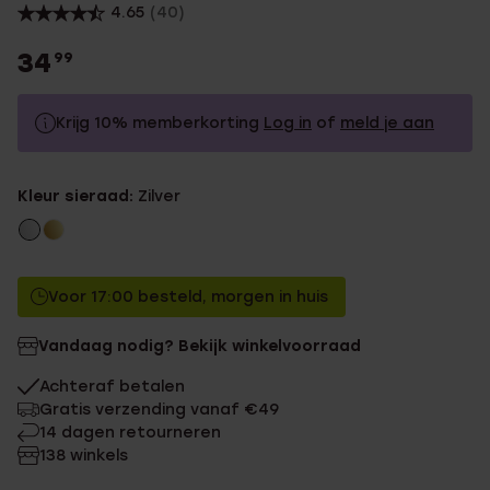
4.65
(40)
34
99
Krijg 10% memberkorting
Log in
of
meld je aan
34.99
Zonder memberkorting
Kleur sieraad:
Zilver
31.49
Met memberkorting
Voor 17:00 besteld, morgen in huis
Vandaag nodig? Bekijk winkelvoorraad
Achteraf betalen
Gratis verzending vanaf €49
14 dagen retourneren
138 winkels