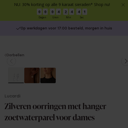
NU: 30% korting op alle 9 karaat sieraden* Shop nu!
0
0
0
4
2
4
4
0
Dagen
Uren
Min
Sec
Op werkdagen voor 17:00 besteld, morgen in huis
You
Oorbellen
are
here:
Lucardi
Zilveren oorringen met hanger
zoetwaterparel voor dames