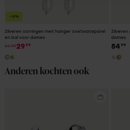
-14%
Zilveren oorringen met hanger zoetwateparel
Zilveren
en bal voor dames
dames
29
54
99
99
34.99
Anderen kochten ook