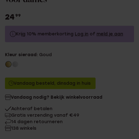
24
99
Krijg 10% memberkorting
Log in
of
meld je aan
24.99
Zonder memberkorting
Kleur sieraad:
Goud
22.49
Met memberkorting
Vandaag besteld, dinsdag in huis
Vandaag nodig? Bekijk winkelvoorraad
Achteraf betalen
Gratis verzending vanaf €49
14 dagen retourneren
138 winkels