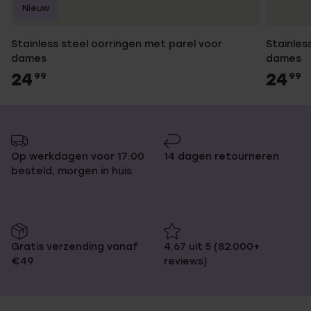
Nieuw
Stainless steel oorringen met parel voor
Stainles
dames
dames
24
24
99
99
Op werkdagen voor 17:00
14 dagen retourneren
besteld, morgen in huis
Gratis verzending vanaf
4,67 uit 5 (82.000+
€49
reviews)