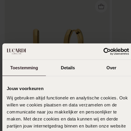
Toestemming
Details
Over
Jouw voorkeuren
Nieuw
Nieuw
Wij gebruiken altijd functionele en analytische cookies. Ook
willen we cookies plaatsen en data verzamelen om de
Stainless steel oorringen met parel voor
Stainles
communicatie naar jou makkelijker en persoonlijker te
dames
dames
maken. Met deze cookies en data kunnen wij en derde
24
24
99
99
partijen jouw internetgedrag binnen en buiten onze website