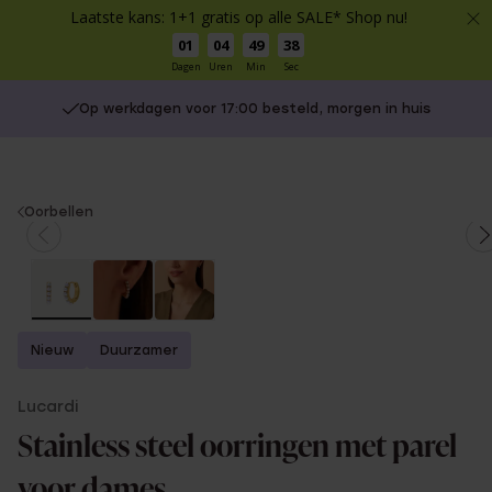
Laatste kans: 1+1 gratis op alle SALE* Shop nu!
01
04
49
38
Dagen
Uren
Min
Sec
Op werkdagen voor 17:00 besteld, morgen in huis
You
Oorbellen
are
here:
Nieuw
Duurzamer
Lucardi
Stainless steel oorringen met parel
voor dames