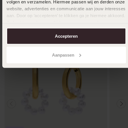
volgen en verzamelen. Hiermee passen wij en derden onze
website, advertenties en communicatie aan jouw interesses
aan. Door op ‘accepteren’ te klikken ga je hiermee akkoord.
Anderen kochten ook
Je kunt je voorkeuren altijd weer aanpassen. Lees er meer
over in ons
cookiebeleid
.
Accepteren
Aanpassen