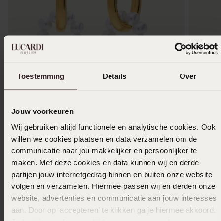
Toestemming
Details
Over
Nieuw
Nieuw
Jouw voorkeuren
Stainless steel oorringen met parel voor
Stainles
dames
dames
Wij gebruiken altijd functionele en analytische cookies. Ook
24
24
99
99
willen we cookies plaatsen en data verzamelen om de
communicatie naar jou makkelijker en persoonlijker te
maken. Met deze cookies en data kunnen wij en derde
partijen jouw internetgedrag binnen en buiten onze website
Anderen kochten ook
volgen en verzamelen. Hiermee passen wij en derden onze
website, advertenties en communicatie aan jouw interesses
aan. Door op ‘accepteren’ te klikken ga je hiermee akkoord.