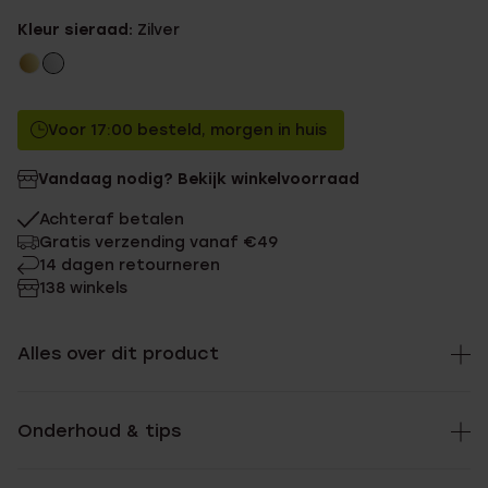
24.99
Zonder memberkorting
Kleur sieraad:
Zilver
22.49
Met memberkorting
Voor 17:00 besteld, morgen in huis
Vandaag nodig? Bekijk winkelvoorraad
Achteraf betalen
Gratis verzending vanaf €49
14 dagen retourneren
138 winkels
Alles over dit product
Onderhoud & tips