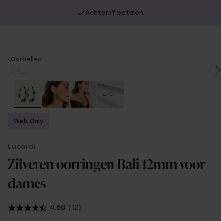
Op werkdagen voor 17:00 besteld, morgen in huis
Achteraf betalen
You
Oorbellen
are
here:
Web Only
Lucardi
Zilveren oorringen Bali 12mm voor
dames
4.50
(12)