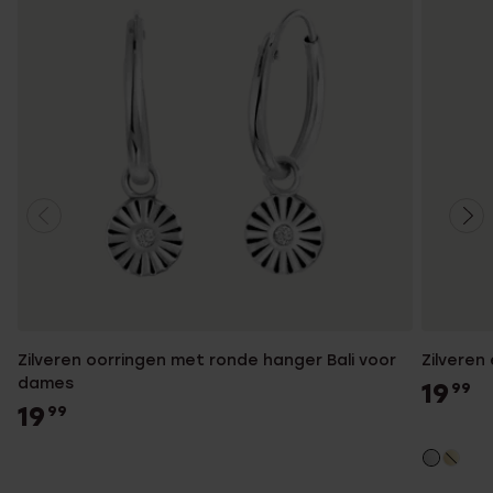
Zilveren oorringen met ronde hanger Bali voor
Zilveren
dames
19
99
19
99