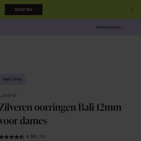
SHOP NU
 schieten
Nederlands
Web Only
Lucardi
Zilveren oorringen Bali 12mm
voor dames
4.30
(10)