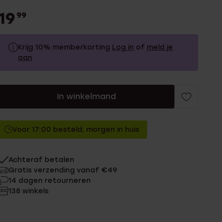
19
99
Krijg 10% memberkorting
Log in
of
meld je
aan
19.99
Zonder memberkorting
In winkelmand
17.99
Met memberkorting
Voor 17:00 besteld, morgen in huis
Achteraf betalen
Gratis verzending vanaf €49
14 dagen retourneren
138 winkels