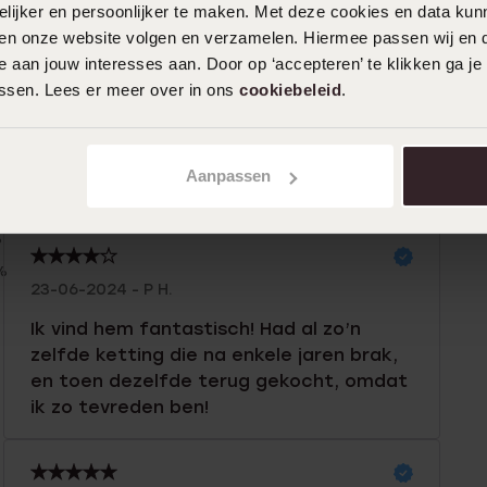
ijker en persoonlijker te maken. Met deze cookies en data kunn
iten onze website volgen en verzamelen. Hiermee passen wij en 
n
Filter
 aan jouw interesses aan. Door op ‘accepteren’ te klikken ga je
assen. Lees er meer over in ons
cookiebeleid
.
0%
04-03-2025 - Janneke d.
%
Aanpassen
Mooie oorringen, goede kwaliteit.
%
%
%
23-06-2024 - P H.
Ik vind hem fantastisch! Had al zo’n
zelfde ketting die na enkele jaren brak,
en toen dezelfde terug gekocht, omdat
ik zo tevreden ben!