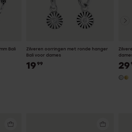
mm Bali
Zilveren oorringen met ronde hanger
Zilver
Bali voor dames
dame
19
29
99