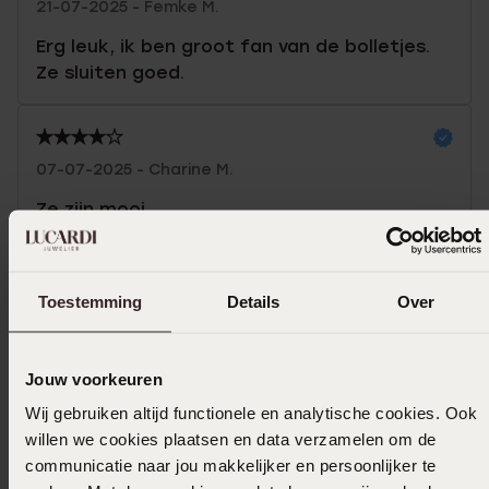
21-07-2025 - Femke M.
Erg leuk, ik ben groot fan van de bolletjes.
Ze sluiten goed.
07-07-2025 - Charine M.
Ze zijn mooi.
Toon meer
Toestemming
Details
Over
In winkelmand
Jouw voorkeuren
Wij gebruiken altijd functionele en analytische cookies. Ook
Ook leuk voor jou
willen we cookies plaatsen en data verzamelen om de
communicatie naar jou makkelijker en persoonlijker te