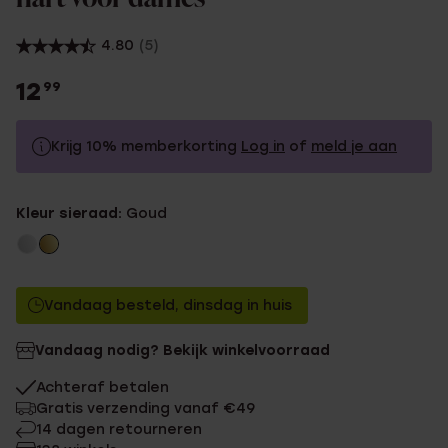
4.80
(5)
12
99
Krijg 10% memberkorting
Log in
of
meld je aan
12.99
Zonder memberkorting
Kleur sieraad:
Goud
11.69
Met memberkorting
Vandaag besteld, dinsdag in huis
Vandaag nodig? Bekijk winkelvoorraad
Achteraf betalen
Gratis verzending vanaf €49
14 dagen retourneren