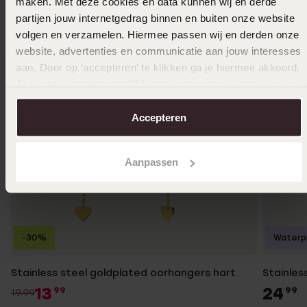
maken. Met deze cookies en data kunnen wij en derde
partijen jouw internetgedrag binnen en buiten onze website
volgen en verzamelen. Hiermee passen wij en derden onze
website, advertenties en communicatie aan jouw interesses
aan. Door op ‘accepteren’ te klikken ga je hiermee akkoord.
Je kunt je voorkeuren altijd weer aanpassen. Lees er meer
over in ons
cookiebeleid
.
Accepteren
Aanpassen
-30%
Waterp
Stainless steel goldplated oorhangers hart
Stainles
13
24
99
99
19.99