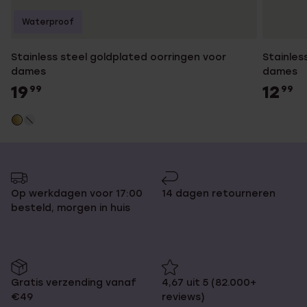
Waterproof
Stainless steel goldplated oorringen voor
Stainles
dames
dames
19
12
99
99
Op werkdagen voor 17:00
14 dagen retourneren
besteld, morgen in huis
Gratis verzending vanaf
4,67 uit 5 (82.000+
€49
reviews)