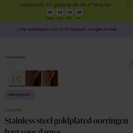
Laatste kans: 1+1 gratis op alle SALE* Shop nu!
01
14
14
16
Dagen
Uren
Min
Sec
Op werkdagen voor 17:00 besteld, morgen in huis
You
Oorbellen
are
here:
Waterproof
Lucardi
Stainless steel goldplated oorringen
hart voor dames