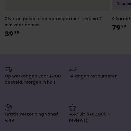
Duurza
Zilveren goldplated oorringen met zirkonia 11
9 karaa
mm voor dames
79
99
39
99
Op werkdagen voor 17:00
14 dagen retourneren
besteld, morgen in huis
Gratis verzending vanaf
4,67 uit 5 (82.000+
€49
reviews)