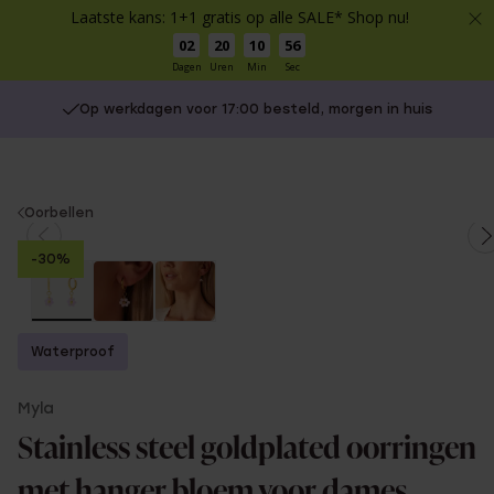
Laatste kans: 1+1 gratis op alle SALE* Shop nu!
02
20
10
56
Dagen
Uren
Min
Sec
Op werkdagen voor 17:00 besteld, morgen in huis
You
Oorbellen
are
-30%
here:
Waterproof
Myla
Stainless steel goldplated oorringen
met hanger bloem voor dames