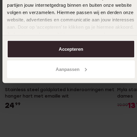
partijen jouw internetgedrag binnen en buiten onze website
volgen en verzamelen. Hiermee passen wij en derden onze
website, advertenties en communicatie aan jouw interesses
aan. Door op ‘accepteren’ te klikken ga je hiermee akkoord.
Je kunt je voorkeuren altijd weer aanpassen. Lees er meer
over in ons
cookiebeleid
.
Accepteren
Aanpassen
-30%
Stainless steel goldplated kinderoorringen met
Myla sta
hanger hart met emaille wit
dames
24
13
99
19.99