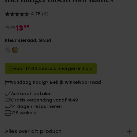
4.75
(4)
13
99
19.99
Kleur sieraad:
Goud
Voor 17:00 besteld, morgen in huis
Vandaag nodig? Bekijk winkelvoorraad
Achteraf betalen
Gratis verzending vanaf €49
14 dagen retourneren
138 winkels
Alles over dit product