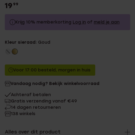
19
99
Krijg 10% memberkorting
Log in
of
meld je aan
19.99
Zonder memberkorting
Kleur sieraad:
Goud
17.99
Met memberkorting
Voor 17:00 besteld, morgen in huis
Vandaag nodig? Bekijk winkelvoorraad
Achteraf betalen
Gratis verzending vanaf €49
14 dagen retourneren
138 winkels
Alles over dit product