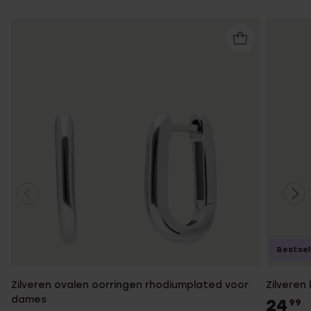
Bestsel
Zilveren ovalen oorringen rhodiumplated voor
Zilveren
dames
24
99