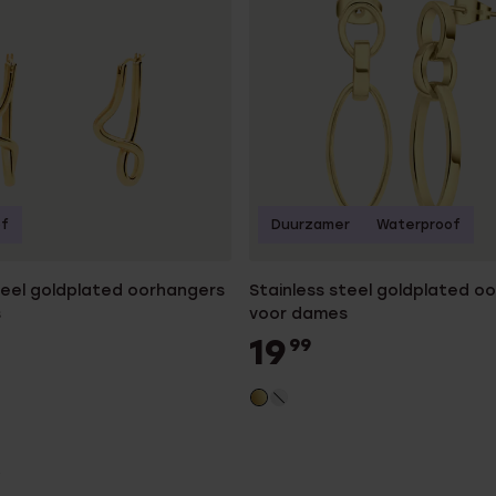
of
Duurzamer
Waterproof
teel goldplated oorhangers
Stainless steel goldplated o
s
voor dames
19
99