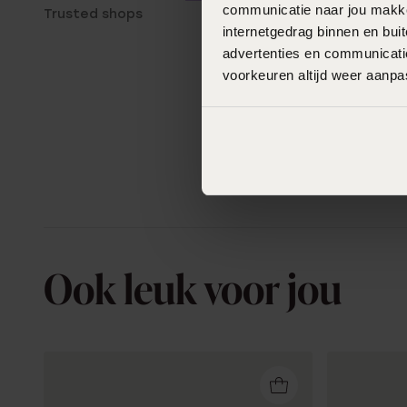
communicatie naar jou makkel
Trusted shops
internetgedrag binnen en bu
advertenties en communicatie
voorkeuren altijd weer aanp
Ook leuk voor jou