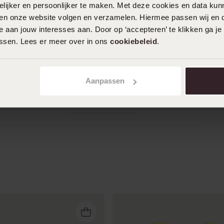
ijker en persoonlijker te maken. Met deze cookies en data kunn
iten onze website volgen en verzamelen. Hiermee passen wij en 
 aan jouw interesses aan. Door op ‘accepteren’ te klikken ga je
13-05-2025 - Milan
assen. Lees er meer over in ons
cookiebeleid
.
De prijs-kwaliteitverhouding is goed. De
goudkleur blijft bij Lucardi meestal lang
mooi.
Aanpassen
Toon meer