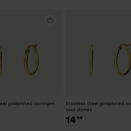
teel goldplated oorringen
Stainless steel goldplated oo
s
voor dames
14
99