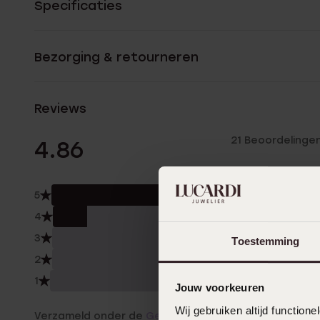
Specificaties
Bezorging & retourneren
Reviews
21 Beoordelinge
4.86
5
86.
4
14.0
3
0.0
Toestemming
2
0.0
1
0.0
Jouw voorkeuren
Wij gebruiken altijd functio
Verzameld onder de
Gebruiksvoorwaarden
van