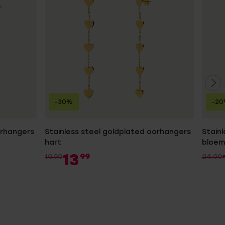
-30%
-2
orhangers
Stainless steel goldplated oorhangers
Stain
hart
bloem
13
99
19.99
24.99