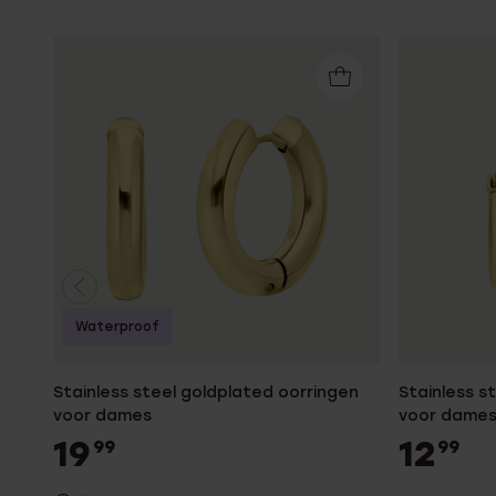
Waterproof
Stainless steel goldplated oorringen
Stainless s
voor dames
voor dame
19
12
99
99