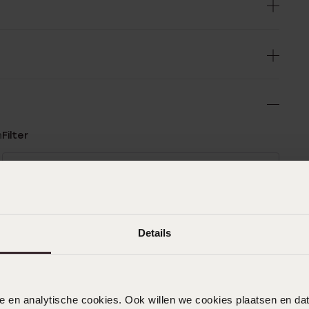
n
Filter
0%
27-12-2025 - Geartsje R.
%
%
Details
%
31-10-2025 - Stefanie
%
Mooie oorbellen!
nele en analytische cookies. Ook willen we cookies plaatsen en 