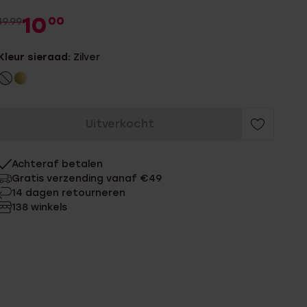
10
00
19.99
Kleur sieraad:
Zilver
Uitverkocht
Achteraf betalen
Gratis verzending vanaf €49
14 dagen retourneren
138 winkels