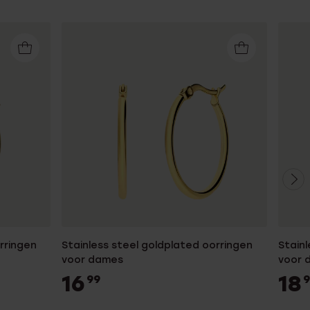
rringen
Stainless steel goldplated oorringen
Stainl
voor dames
voor 
16
18
99
9