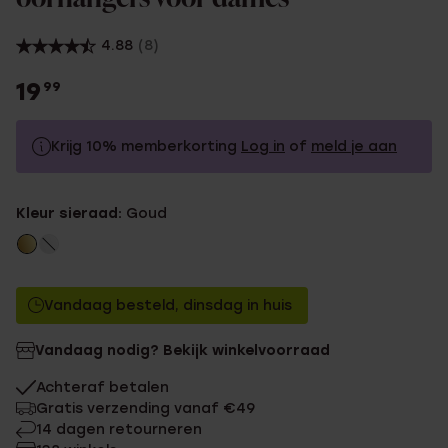
4.88
(8)
19
99
Krijg 10% memberkorting
Log in
of
meld je aan
19.99
Zonder memberkorting
Kleur sieraad:
Goud
17.99
Met memberkorting
Vandaag besteld, dinsdag in huis
Vandaag nodig? Bekijk winkelvoorraad
Achteraf betalen
Gratis verzending vanaf €49
14 dagen retourneren