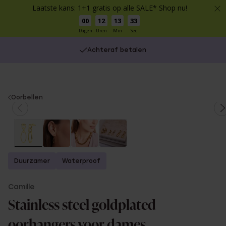
Laatste kans: 1+1 gratis op alle SALE* Shop nu!
00
12
13
32
Dagen
Uren
Min
Sec
Op werkdagen voor 17:00 besteld, morgen in huis
Achteraf betalen
You
Oorbellen
are
here:
Duurzamer
Waterproof
Camille
Stainless steel goldplated
oorhangers voor dames