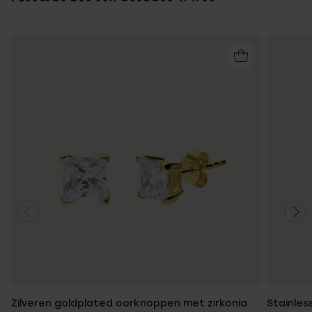
Zilveren goldplated oorknoppen met zirkonia
Stainles