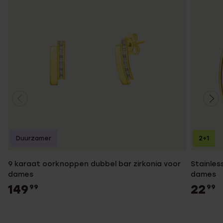
Duurzamer
2+1
9 karaat oorknoppen dubbel bar zirkonia voor
Stainles
dames
dames
149
22
99
99