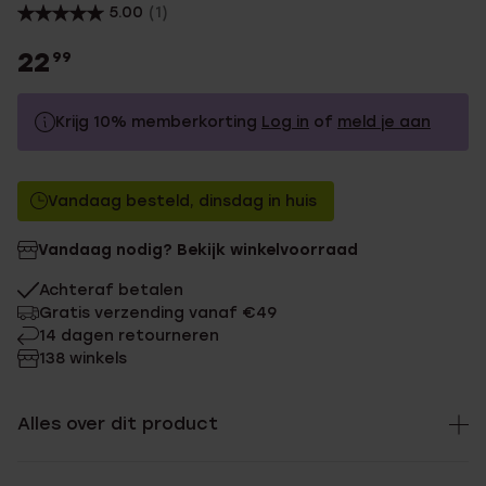
5.00
(1)
22
99
Krijg 10% memberkorting
Log in
of
meld je aan
22.99
Zonder memberkorting
Vandaag besteld, dinsdag in huis
20.69
Met memberkorting
Vandaag nodig? Bekijk winkelvoorraad
Achteraf betalen
Gratis verzending vanaf €49
14 dagen retourneren
138 winkels
Alles over dit product