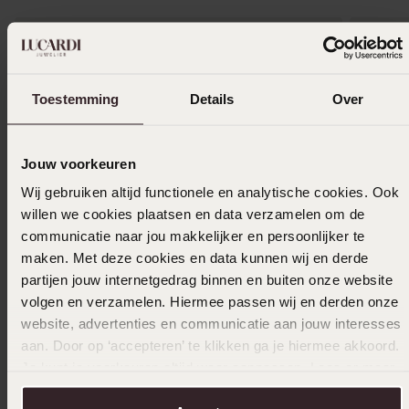
Toestemming
Details
Over
Jouw voorkeuren
Wij gebruiken altijd functionele en analytische cookies. Ook
willen we cookies plaatsen en data verzamelen om de
communicatie naar jou makkelijker en persoonlijker te
maken. Met deze cookies en data kunnen wij en derde
partijen jouw internetgedrag binnen en buiten onze website
volgen en verzamelen. Hiermee passen wij en derden onze
website, advertenties en communicatie aan jouw interesses
aan. Door op ‘accepteren’ te klikken ga je hiermee akkoord.
Je kunt je voorkeuren altijd weer aanpassen. Lees er meer
Stainless steel goldplated oorringen voor
Stainles
dames
dames
over in ons
cookiebeleid
.