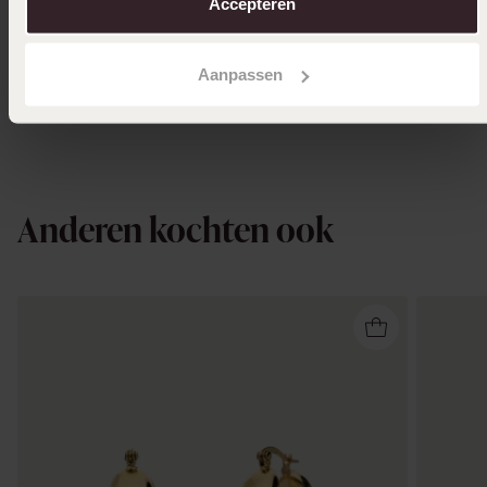
22
24
Accepteren
99
99
Aanpassen
Anderen kochten ook