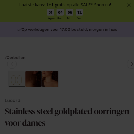
Laatste kans: 1+1 gratis op alle SALE* Shop nu!
01
04
06
12
Dagen
Uren
Min
Sec
Op werkdagen voor 17:00 besteld, morgen in huis
You
Oorbellen
are
here:
Lucardi
Stainless steel goldplated oorringen
voor dames