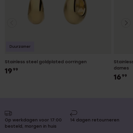
Duurzamer
Stainless steel goldplated oorringen
Stainles
dames
19
99
16
99
Op werkdagen voor 17:00
14 dagen retourneren
besteld, morgen in huis