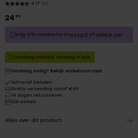
4.17
(6)
24
99
Krijg 10% memberkorting
Log in
of
meld je aan
24.99
Zonder memberkorting
Vandaag besteld, dinsdag in huis
22.49
Met memberkorting
Vandaag nodig? Bekijk winkelvoorraad
Achteraf betalen
Gratis verzending vanaf €49
14 dagen retourneren
138 winkels
Alles over dit product