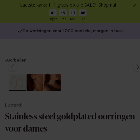
Laatste kans: 1+1 gratis op alle SALE* Shop nu!
01
15
17
08
Dagen
Uren
Min
Sec
Op werkdagen voor 17:00 besteld, morgen in huis
You
Oorbellen
are
here:
Lucardi
Stainless steel goldplated oorringen
voor dames