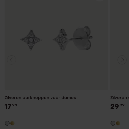
Zilveren oorknoppen voor dames
Zilveren
17
29
99
99